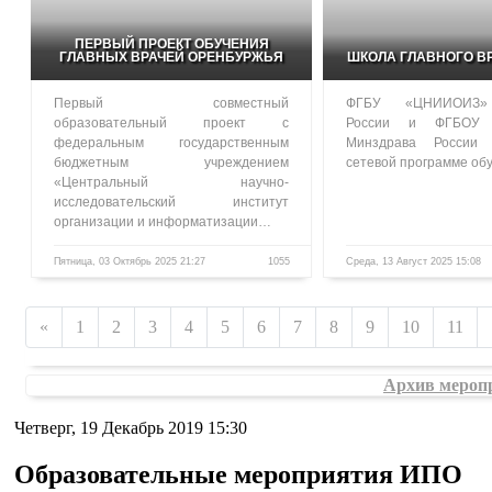
ПЕРВЫЙ ПРОЕКТ ОБУЧЕНИЯ
ГЛАВНЫХ ВРАЧЕЙ ОРЕНБУРЖЬЯ
ШКОЛА ГЛАВНОГО В
Первый совместный
ФГБУ «ЦНИИОИЗ»
образовательный проект с
России и ФГБОУ
федеральным государственным
Минздрава России
бюджетным учреждением
сетевой программе о
«Центральный научно-
исследовательский институт
организации и информатизации…
Пятница, 03 Октябрь 2025 21:27
1055
Среда, 13 Август 2025 15:08
«
1
2
3
4
5
6
7
8
9
10
11
Архив мероп
Четверг, 19 Декабрь 2019 15:30
Образовательные мероприятия ИПО