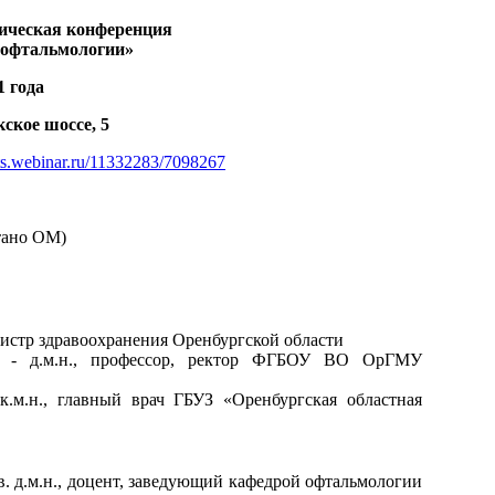
ическая конференция
 офтальмологии»
1 года
ское шоссе, 5
nts.webinar.ru/11332283/7098267
тано ОМ)
истр здравоохранения Оренбургской области
о - д.м.н., профессор, ректор ФГБОУ ВО ОрГМУ
.м.н., главный врач ГБУЗ «Оренбургская областная
. д.м.н., доцент, заведующий кафедрой офтальмологии