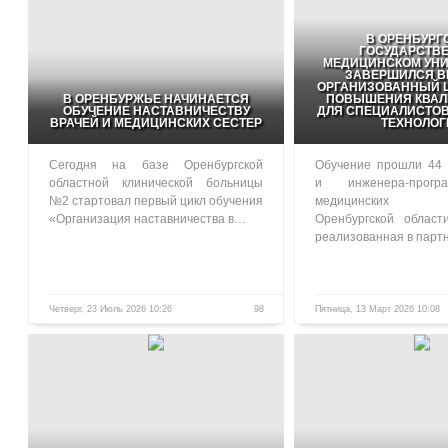
В ОРЕНБУРГ
ГОСУДАРСТВ
МЕДИЦИНСКОМ УНИ
ЗАВЕРШИЛСЯ В
ОРГАНИЗОВАННЫЙ Ц
В ОРЕНБУРЖЬЕ НАЧИНАЕТСЯ
ПОВЫШЕНИЯ КВА
ОБУЧЕНИЕ НАСТАВНИЧЕСТВУ
ДЛЯ СПЕЦИАЛИСТО
ВРАЧЕЙ И МЕДИЦИНСКИХ СЕСТЕР
ТЕХНОЛОГ
Сегодня на базе Оренбургской
Обучение прошли 44 
областной клинической больницы
и инженера-прогр
№2 стартовал первый цикл обучения
медицинских у
«Организация наставничества в…
Оренбургской област
реализованная в парт
Четверг, 23 Июль 2026 10:26
98
Пятница, 13 Март 2026 10:08