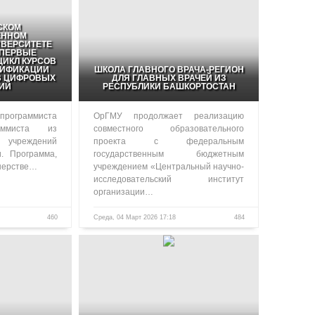
СКОМ
ЕННОМ
ВЕРСИТЕТЕ
ПЕРВЫЕ
ИКЛ КУРСОВ
ЛИФИКАЦИИ
ШКОЛА ГЛАВНОГО ВРАЧА-РЕГИОН
В ЦИФРОВЫХ
ДЛЯ ГЛАВНЫХ ВРАЧЕЙ ИЗ
ИЙ
РЕСПУБЛИКИ БАШКОРТОСТАН
программиста
ОрГМУ продолжает реализацию
аммиста из
совместного образовательного
чреждений
проекта с федеральным
и. Программа,
государственным бюджетным
нерстве…
учреждением «Центральный научно-
исследовательский институт
организации…
460
Среда, 04 Март 2026 17:18
484