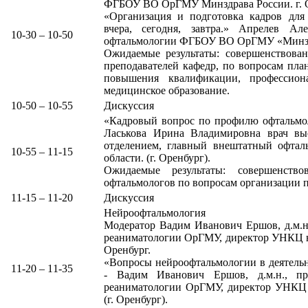
ФГБОУ ВО ОрГМУ Минздрава России. г. О
«Организация и подготовка кадров для
вчера, сегодня, завтра.» Апрелев Ал
10-30 – 10-50
офтальмологии ФГБОУ ВО ОрГМУ «Минздра
Ожидаемые результаты: совершенствован
преподавателей кафедр, по вопросам пла
повышения квалификации, профессион
медицинское образование.
10-50 – 10-55
Дискуссия
«Кадровый вопрос по профилю офтальмол
Ласькова Ирина Владимировна врач вы
отделением, главный внештатный офтал
10-55 – 11-15
области. (г. Оренбург).
Ожидаемые результаты: совершенств
офтальмологов по вопросам организации 
11-15 – 11-20
Дискуссия
Нейроофтальмология
Модератор Вадим Иванович Ершов, д.м.н.
реаниматологии ОрГМУ, директор УНКЦ не
Оренбург.
«Вопросы нейроофтальмологии в деятельн
11-20 – 11-35
- Вадим Иванович Ершов, д.м.н., пр
реаниматологии ОрГМУ, директор УНКЦ 
(г. Оренбург).