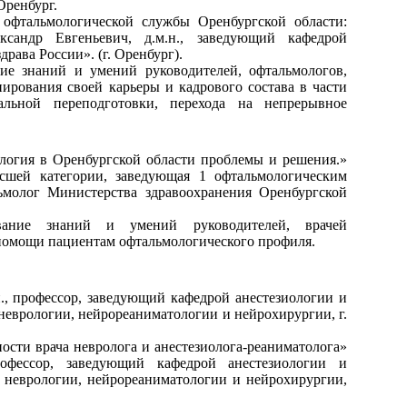
ренбург.
 офтальмологической службы Оренбургской области:
ександр Евгеньевич, д.м.н., заведующий кафедрой
ва России». (г. Оренбург).
ие знаний и умений руководителей, офтальмологов,
нирования своей карьеры и кадрового состава в части
альной переподготовки, перехода на непрерывное
огия в Оренбургской области проблемы и решения.»
сшей категории, заведующая 1 офтальмологическим
ьмолог Министерства здравоохранения Оренбургской
ование знаний и умений руководителей, врачей
помощи пациентам офтальмологического профиля.
, профессор, заведующий кафедрой анестезиологии и
врологии, нейрореаниматологии и нейрохирургии, г.
ости врача невролога и анестезиолога-реаниматолога»
офессор, заведующий кафедрой анестезиологии и
неврологии, нейрореаниматологии и нейрохирургии,