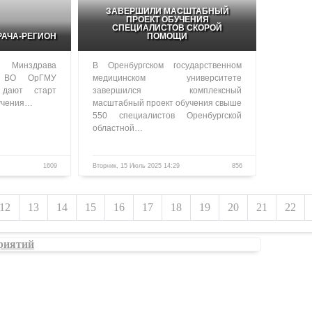
ЗАВЕРШИЛИ МАСШТАБНЫЙ
ПРОЕКТ ОБУЧЕНИЯ
СПЕЦИАЛИСТОВ СКОРОЙ
РАЧА-РЕГИОН
ПОМОЩИ
 Минздрава
В Оренбургском государственном
 ВО ОрГМУ
медицинском университете
 дают старт
завершился комплексный
бучения…
масштабный проект обучения свыше
550 специалистов Оренбургской
областной…
1609
Вторник, 15 Июль 2025 14:29
856
12
13
14
15
16
17
18
19
20
21
22
риятий