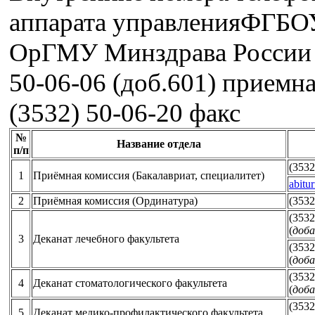
аппарата управленияФГБ
ОрГМУ Минздрава России 
50-06-06 (доб.601) приемн
(3532) 50-06-20 факс
№
Название отдела
п/п
(3532
1
Приёмная комиссия (Бакалавриат, специалитет)
abitu
2
Приёмная комиссия (Ординатура)
(3532
(3532
(
доба
3
Деканат лечебного факультета
(3532
(
доба
(3532
4
Деканат стоматологического факультета
(
доба
(3532
5
Деканат медико-профилактического факультета