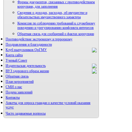
Формы документов, связанных с противодействием
коррупции, для заполнения
Сведения о доходах, расходах, об имуществе и
обязательствах имущественного характера
Комиссия по соблюдению требований к служебному
поведению и урегулированию конфликта интересов
Обратная связь для сообщений о фактах коррупции
Противодействие экстремизму и терроризму
Поздравления и благодарности
Клуб выпускников ОрГМУ
Карта сайта
Ученый Совет
Издательская деятельность
ВУЗ здорового образа жизни
Обратная связь
План мероприятий
СМИ о нас
Подача заявлений
Альманах молодой науки
Контакты
Редакция журнала
Анкеты для опроса граждан о качестве условий оказания
услуг
Часто задаваемые вопросы
Фотогалерея
Правила направления,
рецензирования и опубликования
Форум «Репродуктивное здоровье»