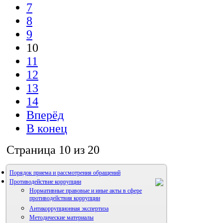
7
8
9
10
11
12
13
14
Вперёд
В конец
Страница 10 из 20
Порядок приема и рассмотрения обращений
Противодействие коррупции
Нормативные правовые и иные акты в сфере
противодействия коррупции
Антикоррупционная экспертиза
Методические материалы