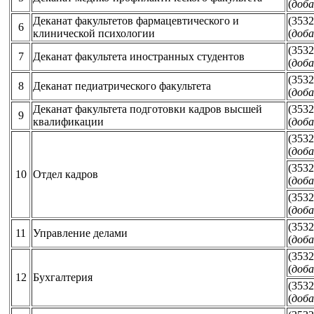
(
доба
Деканат факультетов фармацевтического и
(3532
6
клинической психологии
(
доба
(3532
7
Деканат факультета иностранных студентов
(
доба
(3532
8
Деканат педиатрического факультета
(
доба
Деканат факультета подготовки кадров высшей
(3532
9
квалификации
(
доба
(3532
(
доба
(3532
10
Отдел кадров
(
доба
(3532
(
доба
(3532
11
Управление делами
(
доба
(3532
(
доба
12
Бухгалтерия
(3532
(
доба