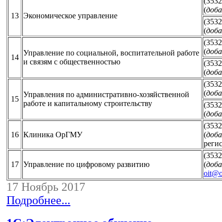
(3532
(
доба
13
Экономическое управление
(3532
(
доба
(3532
(
доба
Управление по социальной, воспитательной работе
14
и связям с общественностью
(3532
(
доба
(3532
(
доба
Управления по административно-хозяйственной
15
работе и капитальному строительству
(3532
(
доба
(3532
16
Клиника ОрГМУ
(
доба
реги
(3532
17
Управление по цифровому развитию
(
доба
oit@o
17 Ноябрь 2017
Подробнее...