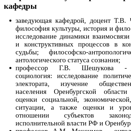
кафедры
заведующая кафедрой, доцент Т.В. 
философия культуры, история и фило
исследование динамики взаимосвязи
и конструктивных процессов в кон
судьбы; философско-антропологи
антологического статуса сознания;
профессор Г.В. Шешукова - п
социология: исследование политич
электората, изучение обществе
населения Оренбургской област
оценки социальной, экономической
ситуации, а также оценки и уро
отношении субъектов законо
исполнительной власти РФ и Оренбур
профессор А.М. Максимов - онтол