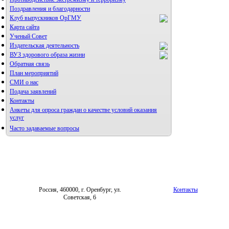
Поздравления и благодарности
Клуб выпускников ОрГМУ
Карта сайта
Ученый Совет
Издательская деятельность
ВУЗ здорового образа жизни
Обратная связь
План мероприятий
СМИ о нас
Подача заявлений
Альманах молодой науки
Контакты
Редакция журнала
Анкеты для опроса граждан о качестве условий оказания
услуг
Часто задаваемые вопросы
Фотогалерея
Правила направления,
рецензирования и опубликования
Форум «Репродуктивное здоровье»
научных статей
Архив
Россия, 460000, г. Оренбург, ул.
Контакты
Советская, 6