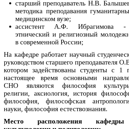
старший преподаватель Н.В. Балышев
методика преподавания гуманитарн
медицинском вузе;
ассистент А.Ф. Ибрагимова - 
этнический и религиозный молодеж
в современной России;
На кафедре работает научный студенчес
руководством старшего преподавателя О.В
котором задействованы студенты с 1 
настоящее время основными направл
СНО являются философия культур
религии, аксиология, история философ
философия, философская антрополог
науки, философия естествознания.
Место расположения кафедры 
культурологии и политологии: