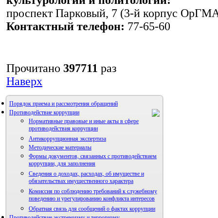
проспект Парковый, 7 (3-й корпус ОрГМА,
Контактный телефон:
77-65-60
Прочитано
397711
раз
Наверх
Порядок приема и рассмотрения обращений
Противодействие коррупции
Нормативные правовые и иные акты в сфере
противодействия коррупции
Антикоррупционная экспертиза
Методические материалы
Формы документов, связанных с противодействием
коррупции, для заполнения
Сведения о доходах, расходах, об имуществе и
обязательствах имущественного характера
Комиссия по соблюдению требований к служебному
поведению и урегулированию конфликта интересов
Обратная связь для сообщений о фактах коррупции
Противодействие экстремизму и терроризму