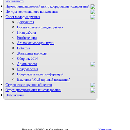
мобильность
Научно-инновационный центр координации исследований
Центры коллективного пользования
НИИ микрохирургии и клинической анатомии
Совет молодых учёных
Документы
Состав совета молодых учёных
План работы
Конференции
Альманах молодой науки
События
Жилищная комиссия
Сборник 2014
Архив совета
Поздравления
Сборники тезисов конференций
Выставка "Мой научный наставник"
Студенческое научное общество
Отдел диссертационных исследований
Публикации
Россия, 460000, г. Оренбург, ул.
Контакты