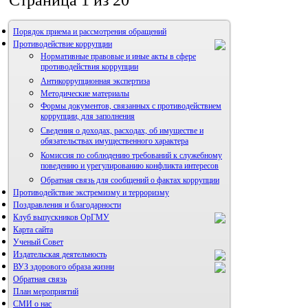
Страница 1 из 20
Порядок приема и рассмотрения обращений
Противодействие коррупции
Нормативные правовые и иные акты в сфере
противодействия коррупции
Антикоррупционная экспертиза
Методические материалы
Формы документов, связанных с противодействием
коррупции, для заполнения
Сведения о доходах, расходах, об имуществе и
обязательствах имущественного характера
Комиссия по соблюдению требований к служебному
поведению и урегулированию конфликта интересов
Обратная связь для сообщений о фактах коррупции
Противодействие экстремизму и терроризму
Поздравления и благодарности
Клуб выпускников ОрГМУ
Карта сайта
Ученый Совет
Издательская деятельность
ВУЗ здорового образа жизни
Обратная связь
План мероприятий
СМИ о нас