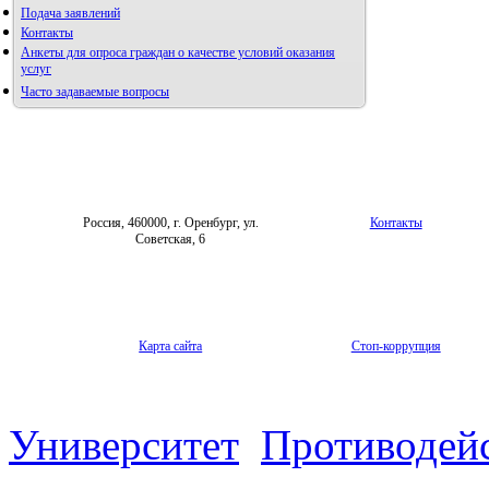
Подача заявлений
Альманах молодой науки
Контакты
Редакция журнала
Анкеты для опроса граждан о качестве условий оказания
услуг
Часто задаваемые вопросы
Фотогалерея
Правила направления,
рецензирования и опубликования
Форум «Репродуктивное здоровье»
научных статей
Архив
Россия, 460000, г. Оренбург, ул.
Контакты
Советская, 6
Карта сайта
Стоп-коррупция
Университет
Противодей