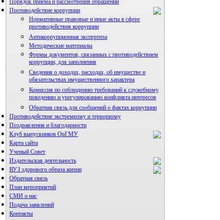
Порядок приема и рассмотрения обращений
Противодействие коррупции
Нормативные правовые и иные акты в сфере
противодействия коррупции
Антикоррупционная экспертиза
Методические материалы
Формы документов, связанных с противодействием
коррупции, для заполнения
Сведения о доходах, расходах, об имуществе и
обязательствах имущественного характера
Комиссия по соблюдению требований к служебному
поведению и урегулированию конфликта интересов
Обратная связь для сообщений о фактах коррупции
Противодействие экстремизму и терроризму
Поздравления и благодарности
Клуб выпускников ОрГМУ
Карта сайта
Ученый Совет
Издательская деятельность
ВУЗ здорового образа жизни
Обратная связь
План мероприятий
СМИ о нас
Подача заявлений
Альманах молодой науки
Контакты
Редакция журнала