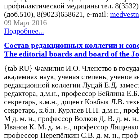
профилактической медицины тел. 8(3532
(доб.510), 8(9023)658621, e-mail:
medvest
09 Март 2016
Подробнее...
Состав редакционных коллегии и сове
The editorial boards and board of the J
{tab RU} Фамилия И.О. Членство в госуд
академиях наук, ученая степень, ученое з
редакционной коллегии Луцай Е.Д. замес
редактора, д.м.н., профессор Бейлина Е.Б
секретарь, к.м.н., доцент Ковбык Л.В. те
секретарь, к.б.н. Курлаев П.П. д.м.н., про
М д. м. н., профессор Волков Д. В. д. м. н
Иванов К. М. д. м. н., профессор Лященко Д
профессор Перепёлкин С.В. д. м. н., про