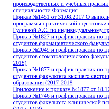
производственных и учебных практик
специальности Фармация
Изменения к приказу №508 от 23.03.2017 лечебн
Приказ №1451 от 31.08.2017 О выпол
(2016-2017)
программы практической подготовки 
Приказ о прохождении практической подготовки
Гулиевой А.С. по индивидуальному г
индивидуальному графику студентами в 2016-20
Приказ №1827 и график практик по п
Приказ и график практик по практике студентов
факультета (2016-2017)
студентов фармацевтического факульт
Приказ и график практик по практике факульте
Приказ №2049 и график практик по п
сестринского образования (2016-2017)
студентов стоматологического факульт
Приказ о прохождении практической подготовки
индивидуальному графику Джобировой С.А. в 20
2018)
Приказ и график практик по практике медико-п
Приказ №1877 и график практик по п
факультета (2016-2017)
студентов факультета высшего сестри
Приказ и график практик по практике педиатрич
образования (2017-2018
(2016-2017)
Приказ и график практик по практике студентов
Приложение к приказу №1877 от 18.1
стоматологического факультета (2016-2017)
Приказ №1746 и график практик по п
Приказ и график практик по практике лечебного 
студентов факультета клинической п
2017)
Изменения к приказу №31 от 13.01.2017 медико
(2017-2018)