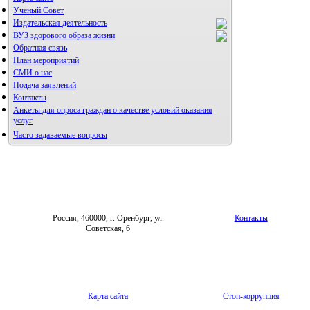
Ученый Совет
Издательская деятельность
ВУЗ здорового образа жизни
Обратная связь
План мероприятий
СМИ о нас
Подача заявлений
Альманах молодой науки
Контакты
Редакция журнала
Анкеты для опроса граждан о качестве условий оказания
услуг
Часто задаваемые вопросы
Фотогалерея
Правила направления,
рецензирования и опубликования
Форум «Репродуктивное здоровье»
научных статей
Архив
Россия, 460000, г. Оренбург, ул.
Контакты
Советская, 6
Карта сайта
Стоп-коррупция