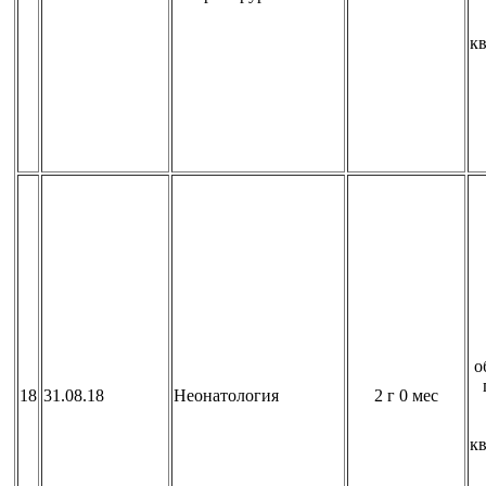
к
о
18
31.08.18
Неонатология
2 г 0 мес
к