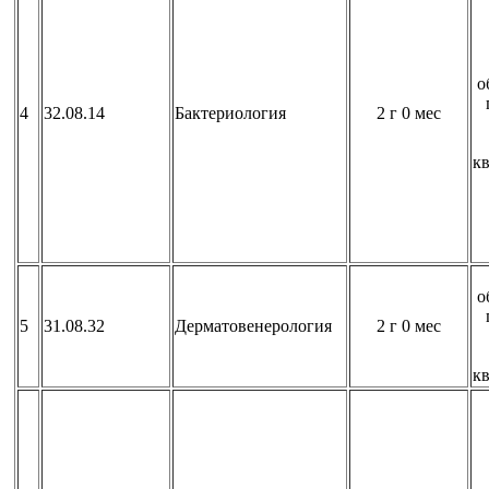
о
4
32.08.14
Бактериология
2 г 0 мес
к
о
5
31.08.32
Дерматовенерология
2 г 0 мес
к