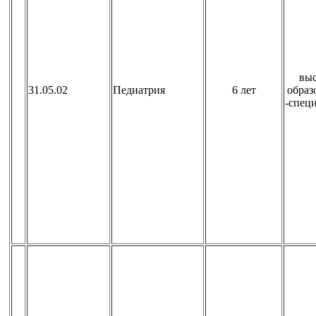
вы
31.05.02
Педиатрия
6 лет
образ
-спец