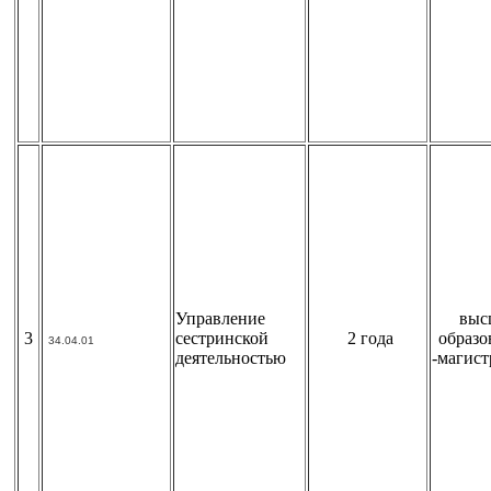
Управление
выс
3
сестринской
2 года
образо
34.04.01
деятельностью
-магист