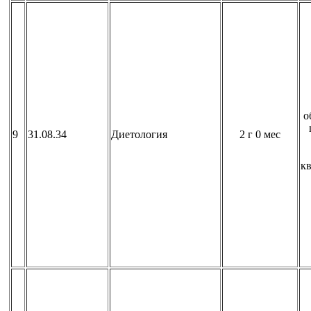
о
9
31.08.34
Диетология
2 г 0 мес
к