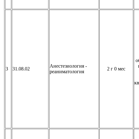
о
Анестезиология -
3
31.08.02
2 г 0 мес
реаниматология
к