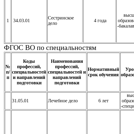
высш
Сестринское
1
34.03.01
4 года
образо
дело
-бакала
ФГОС ВО по специальностям
Коды
Наименования
№
профессий,
профессий,
Нормативный
Уро
п/
специальностей
специальностей и
срок обучения
образ
п
и направлений
направлений
подготовки
подготовки
вы
31.05.01
Лечебное дело
6 лет
образ
-спец