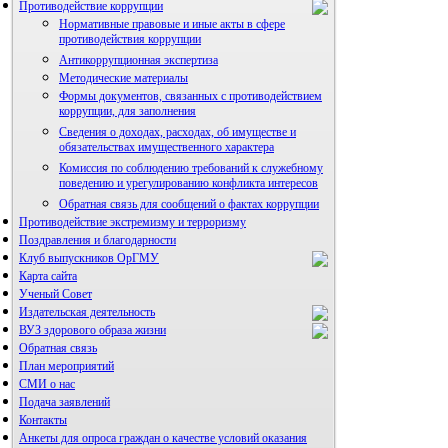
Противодействие коррупции
Нормативные правовые и иные акты в сфере
противодействия коррупции
Антикоррупционная экспертиза
Методические материалы
Формы документов, связанных с противодействием
коррупции, для заполнения
Сведения о доходах, расходах, об имуществе и
обязательствах имущественного характера
Комиссия по соблюдению требований к служебному
поведению и урегулированию конфликта интересов
Обратная связь для сообщений о фактах коррупции
Противодействие экстремизму и терроризму
Поздравления и благодарности
Клуб выпускников ОрГМУ
Карта сайта
Ученый Совет
Издательская деятельность
ВУЗ здорового образа жизни
Обратная связь
План мероприятий
СМИ о нас
Подача заявлений
Альманах молодой науки
Контакты
Редакция журнала
Анкеты для опроса граждан о качестве условий оказания