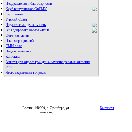
Поздравления и благодарности
Клуб выпускников ОрГМУ
Карта сайта
Ученый Совет
Издательская деятельность
ВУЗ здорового образа жизни
Обратная связь
План мероприятий
СМИ о нас
Подача заявлений
Альманах молодой науки
Контакты
Редакция журнала
Анкеты для опроса граждан о качестве условий оказания
услуг
Часто задаваемые вопросы
Фотогалерея
Правила направления,
рецензирования и опубликования
Форум «Репродуктивное здоровье»
научных статей
Архив
Россия, 460000, г. Оренбург, ул.
Контакты
Советская, 6