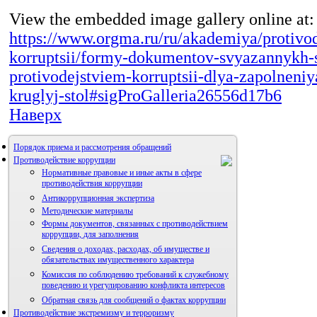
View the embedded image gallery online at:
https://www.orgma.ru/ru/akademiya/protivod
korruptsii/formy-dokumentov-svyazannykh-
protivodejstviem-korruptsii-dlya-zapolneni
kruglyj-stol#sigProGalleria26556d17b6
Наверх
Порядок приема и рассмотрения обращений
Противодействие коррупции
Нормативные правовые и иные акты в сфере
противодействия коррупции
Антикоррупционная экспертиза
Методические материалы
Формы документов, связанных с противодействием
коррупции, для заполнения
Сведения о доходах, расходах, об имуществе и
обязательствах имущественного характера
Комиссия по соблюдению требований к служебному
поведению и урегулированию конфликта интересов
Обратная связь для сообщений о фактах коррупции
Противодействие экстремизму и терроризму