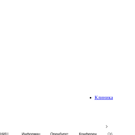
Клиника
НИЦ
Информационная система
Оренбургский медицинский вестник
Конференция
Образовательный центр истории Университета