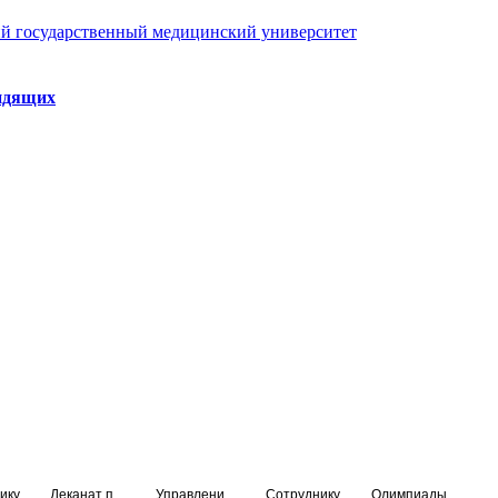
й государственный медицинский университет
идящих
ику
Деканат подготовки кадров высшей квалификации
Управление по НМО и региональному развитию здравоохранения
Сотруднику
Олимпиады