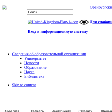
Оренбургски
Для слабов
Вход в информационную систему
Сведения об образовательной организации
Университет
Новости
Образование
Наука
Библиотека
Skip to content
Аккредитация специалистов
Кафедры
Абитуриенту
Студенту
Школьн