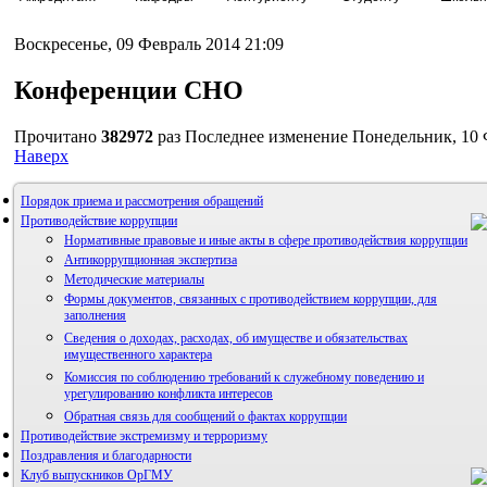
Воскресенье, 09 Февраль 2014 21:09
Конференции СНО
Прочитано
382972
раз
Последнее изменение Понедельник, 10 
Наверх
Порядок приема и рассмотрения обращений
Противодействие коррупции
Нормативные правовые и иные акты в сфере противодействия коррупции
Антикоррупционная экспертиза
Методические материалы
Формы документов, связанных с противодействием коррупции, для
заполнения
Сведения о доходах, расходах, об имуществе и обязательствах
имущественного характера
Комиссия по соблюдению требований к служебному поведению и
урегулированию конфликта интересов
Обратная связь для сообщений о фактах коррупции
Противодействие экстремизму и терроризму
Поздравления и благодарности
Клуб выпускников ОрГМУ