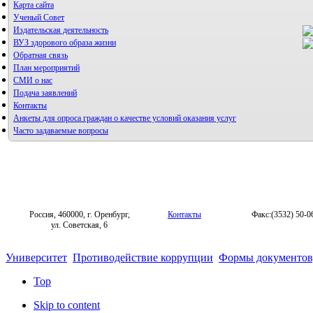
Карта сайта
Ученый Совет
Издательская деятельность
ВУЗ здорового образа жизни
Обратная связь
План мероприятий
СМИ о нас
Подача заявлений
Альманах молодой науки
Контакты
Редакция журнала
Анкеты для опроса граждан о качестве условий оказания услуг
Часто задаваемые вопросы
Фотогалерея
Правила направления, рецензирования и опубликования
научных статей
Форум «Репродуктивное здоровье»
Архив
Россия, 460000, г. Оренбург,
Контакты
Факс:(3532) 50-0
ул. Советская, 6
Университет
Противодействие коррупции
Формы документов,
Top
Skip to content