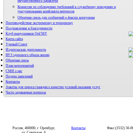
имущественного характера
Комиссия по соблюдению требований к служебному поведению и
урегулированию конфликта интересов
Обратная связь для сообщений о фактах коррупции
Противодействие экстремизму и терроризму
Поздравления и благодарности
Клуб выпускников ОрГМУ
Карта сайта
Ученый Совет
Издательская деятельность
ВУЗ здорового образа жизни
Обратная связь
План мероприятий
СМИ о нас
Подача заявлений
Альманах молодой науки
Контакты
Редакция журнала
Анкеты для опроса граждан о качестве условий оказания услуг
Часто задаваемые вопросы
Фотогалерея
Правила направления, рецензирования и опубликования
научных статей
Форум «Репродуктивное здоровье»
Архив
Россия, 460000, г. Оренбург,
Контакты
Факс:(3532) 50-0
ул. Советская, 6