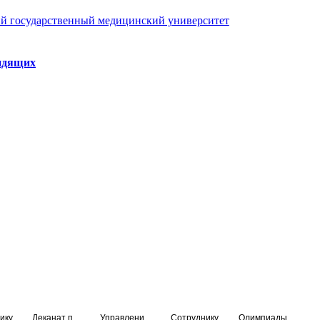
й государственный медицинский университет
идящих
ику
Деканат подготовки кадров высшей квалификации
Управление по НМО и региональному развитию здравоохранения
Сотруднику
Олимпиады