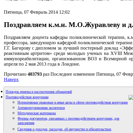
Пятница, 07 Февраль 2014 12:02
Поздравляем к.м.н. М.О.Журавлеву и д.м
Поздравляем доцента кафедры поликлинической терапии, к.м.
профессора, заведующую кафедрой поликлинической терапии
Г.Г. Багирову с дипломом за лучший постерный доклад «Эф
реактивным артритом» среди молодых ученых на XVIII Меж
иммунореабилитации, организованном ВОЗ и Всемирной ор
апреля по 2 мая 2013 года в Лондоне.
Прочитано
403793
раз
Последнее изменение Пятница, 07 Февр
Наверх
Порядок приема и рассмотрения обращений
Противодействие коррупции
Нормативные правовые и иные акты в сфере противодействия коррупции
Антикоррупционная экспертиза
Методические материалы
Формы документов, связанных с противодействием коррупции, для
заполнения
Сведения о доходах, расходах, об имуществе и обязательствах