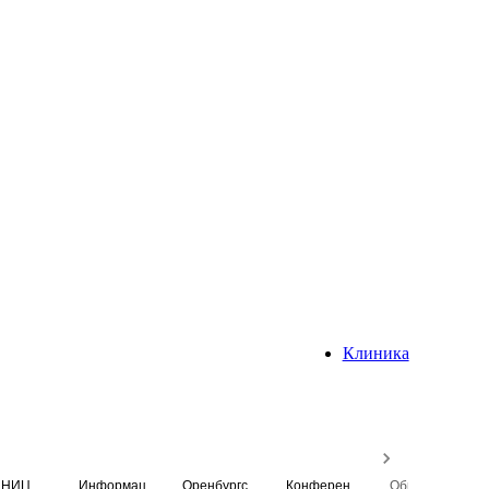
Клиника
НИЦ
Информационная система
Оренбургский медицинский вестник
Конференция
Образовательный центр истории Университета