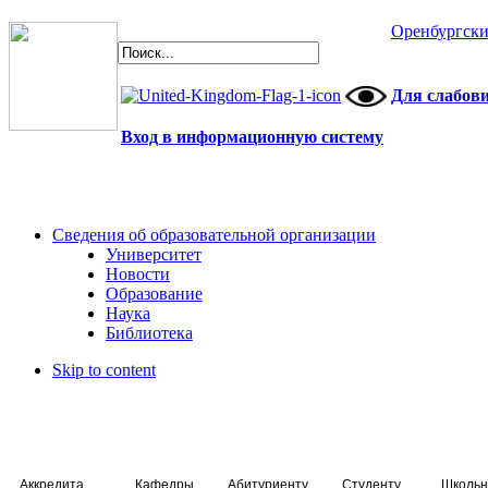
Оренбургски
Для слабов
Вход в информационную систему
Сведения об образовательной организации
Университет
Новости
Образование
Наука
Библиотека
Skip to content
Аккредитация специалистов
Кафедры
Абитуриенту
Студенту
Школьн