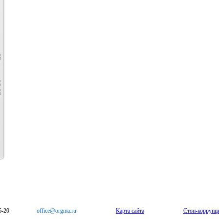
6-20
office@orgma.ru
Карта сайта
Стоп-коррупц