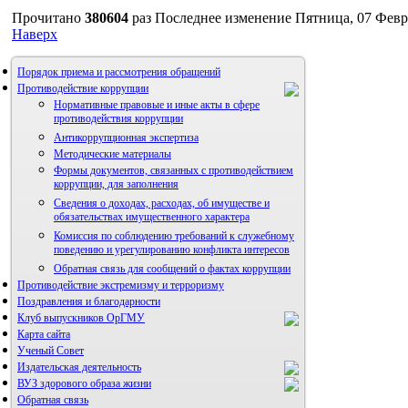
Прочитано
380604
раз
Последнее изменение Пятница, 07 Февр
Наверх
Порядок приема и рассмотрения обращений
Противодействие коррупции
Нормативные правовые и иные акты в сфере
противодействия коррупции
Антикоррупционная экспертиза
Методические материалы
Формы документов, связанных с противодействием
коррупции, для заполнения
Сведения о доходах, расходах, об имуществе и
обязательствах имущественного характера
Комиссия по соблюдению требований к служебному
поведению и урегулированию конфликта интересов
Обратная связь для сообщений о фактах коррупции
Противодействие экстремизму и терроризму
Поздравления и благодарности
Клуб выпускников ОрГМУ
Карта сайта
Ученый Совет
Издательская деятельность
ВУЗ здорового образа жизни
Обратная связь