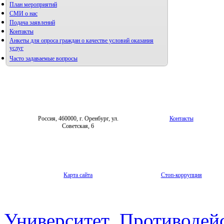
План мероприятий
СМИ о нас
Подача заявлений
Альманах молодой науки
Контакты
Редакция журнала
Анкеты для опроса граждан о качестве условий оказания
услуг
Часто задаваемые вопросы
Фотогалерея
Правила направления,
рецензирования и опубликования
Форум «Репродуктивное здоровье»
научных статей
Архив
Россия, 460000, г. Оренбург, ул.
Контакты
Советская, 6
Карта сайта
Стоп-коррупция
Университет
Противодей