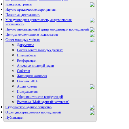
Конкурсы, гранты
Научно-практические мероприятия
Патентная деятельность
Международная деятельность, академическая
мобильность
Научно-инновационный центр координации исследований
Центры коллективного пользования
НИИ микрохирургии и клинической анатомии
Совет молодых учёных
Документы
Состав совета молодых учёных
План работы
Конференции
Альманах молодой науки
События
Жилищная комиссия
Сборник 2014
Архив совета
Поздравления
Сборники тезисов конференций
Выставка "Мой научный наставник"
Студенческое научное общество
Отдел диссертационных исследований
Публикации