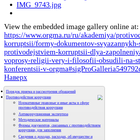
View the embedded image gallery online at:
https://www.orgma.ru/ru/akademiya/protivod
korruptsii/formy-dokumentov-svyazannykh-
protivodejstviem-korruptsii-dlya-zapolneni
voprosy-religii-very-i-filosofii-obsudili-na-
konferentsii-v-orgma#sigProGalleria549792
Наверх
Порядок приема и рассмотрения обращений
Противодействие коррупции
Нормативные правовые и иные акты в сфере
противодействия коррупции
Антикоррупционная экспертиза
Методические материалы
Формы документов, связанных с противодействием
коррупции, для заполнения
Сведения о доходах, расходах, об имуществе и