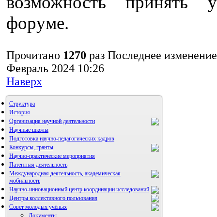
возможность принять у
форуме.
Прочитано
1270
раз
Последнее изменение
Февраль 2024 10:26
Наверх
Структура
История
Организация научной деятельности
Научные школы
Подготовка научно-педагогических кадров
Конкурсы, гранты
Научно-практические мероприятия
Патентная деятельность
Международная деятельность, академическая
мобильность
Научно-инновационный центр координации исследований
Центры коллективного пользования
НИИ микрохирургии и клинической анатомии
Совет молодых учёных
Документы