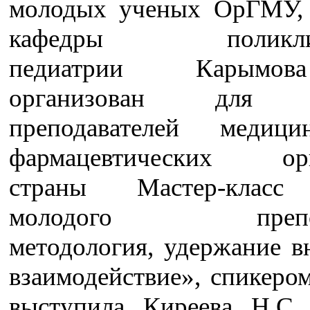
молодых ученых ОрГМУ, 
кафедры поликлин
педиатрии Карымо
организован для 
преподавателей медиц
фармацевтических орг
страны Мастер-клас
молодого препода
методология, удержание в
взаимодействие», спикеро
выступила Киреева Н.С.