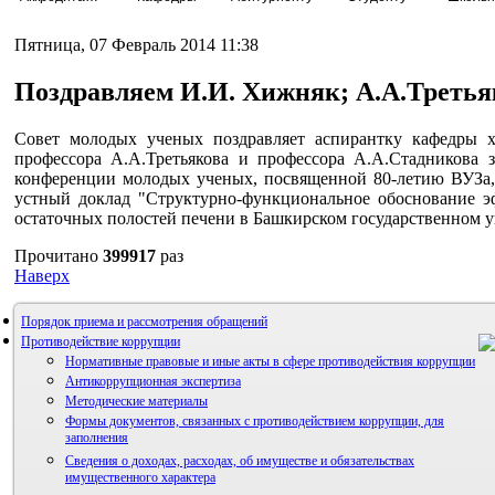
Пятница, 07 Февраль 2014 11:38
Поздравляем И.И. Хижняк; А.А.Третья
Совет молодых ученых поздравляет аспирантку кафедры 
профессора А.А.Третьякова и профессора А.А.Стадникова 
конференции молодых ученых, посвященной 80-летию ВУЗа, 
устный доклад "Структурно-функциональное обоснование э
остаточных полостей печени в Башкирском государственном у
Прочитано
399917
раз
Наверх
Порядок приема и рассмотрения обращений
Противодействие коррупции
Нормативные правовые и иные акты в сфере противодействия коррупции
Антикоррупционная экспертиза
Методические материалы
Формы документов, связанных с противодействием коррупции, для
заполнения
Сведения о доходах, расходах, об имуществе и обязательствах
имущественного характера