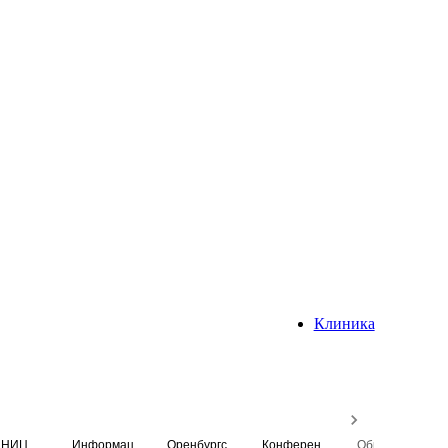
Клиника
НИЦ
Информационная система
Оренбургский медицинский вестник
Конференция
Образовательный центр истории Университета