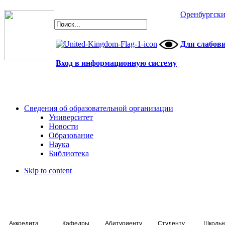
Оренбургски
Для слабов
Вход в информационную систему
Сведения об образовательной организации
Университет
Новости
Образование
Наука
Библиотека
Skip to content
Аккредитация специалистов
Кафедры
Абитуриенту
Студенту
Школьн