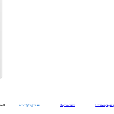
6-20
office@orgma.ru
Карта сайта
Стоп-коррупц