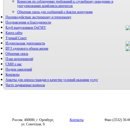
Комиссия по соблюдению требований к служебному поведению и
урегулированию конфликта интересов
Обратная связь для сообщений о фактах коррупции
Противодействие экстремизму и терроризму
Поздравления и благодарности
Клуб выпускников ОрГМУ
Карта сайта
Ученый Совет
Издательская деятельность
ВУЗ здорового образа жизни
Обратная связь
План мероприятий
СМИ о нас
Подача заявлений
Альманах молодой науки
Контакты
Редакция журнала
Анкеты для опроса граждан о качестве условий оказания услуг
Часто задаваемые вопросы
Фотогалерея
Правила направления, рецензирования и опубликования
научных статей
Форум «Репродуктивное здоровье»
Архив
Россия, 460000, г. Оренбург,
Контакты
Факс:(3532) 50-0
ул. Советская, 6