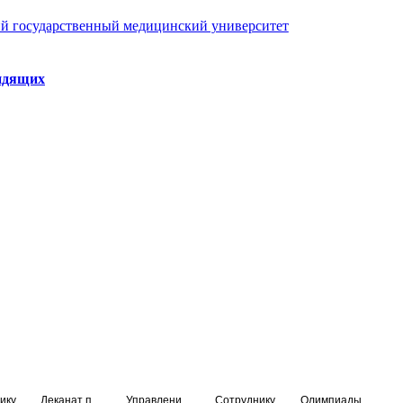
й государственный медицинский университет
идящих
ику
Деканат подготовки кадров высшей квалификации
Управление по НМО и региональному развитию здравоохранения
Сотруднику
Олимпиады