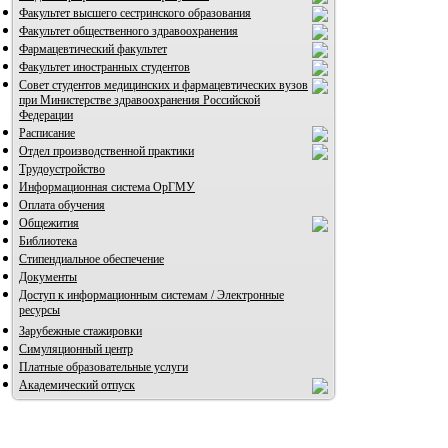
Факультет высшего сестринского образования
Факультет общественного здравоохранения
Фармацевтический факультет
Факультет иностранных студентов
Совет студентов медицинских и фармацевтических вузов
при Министерстве здравоохранения Российской
Федерации
Расписание
Отдел производственной практики
Трудоустройство
Информационная система ОрГМУ
Оплата обучения
Общежития
Библиотека
Стипендиальное обеспечение
Документы
Доступ к информационным системам / Электронные
ресурсы
Зарубежные стажировки
Симуляционный центр
Платные образовательные услуги
Академический отпуск