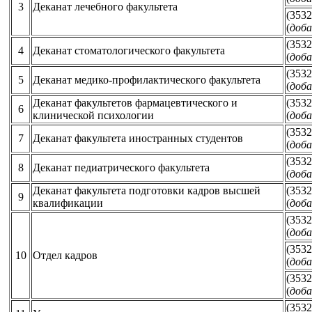
3
Деканат лечебного факультета
(3532
(
доба
(3532
4
Деканат стоматологического факультета
(
доба
(3532
5
Деканат медико-профилактического факультета
(
доба
Деканат факультетов фармацевтического и
(3532
6
клинической психологии
(
доба
(3532
7
Деканат факультета иностранных студентов
(
доба
(3532
8
Деканат педиатрического факультета
(
доба
Деканат факультета подготовки кадров высшей
(3532
9
квалификации
(
доба
(3532
(
доба
(3532
10
Отдел кадров
(
доба
(3532
(
доба
(3532