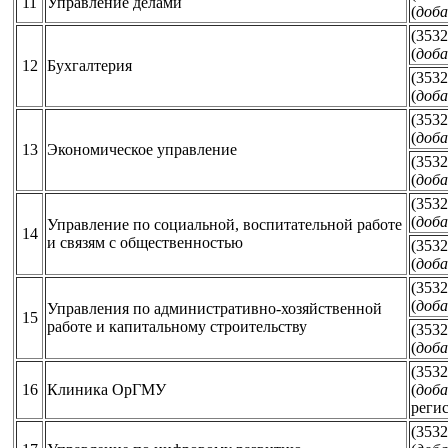
11
Управление делами
(
доба
(3532
(
доба
12
Бухгалтерия
(3532
(
доба
(3532
(
доба
13
Экономическое управление
(3532
(
доба
(3532
(
доба
Управление по социальной, воспитательной работе
14
и связям с общественностью
(3532
(
доба
(3532
(
доба
Управления по административно-хозяйственной
15
работе и капитальному строительству
(3532
(
доба
(3532
16
Клиника ОрГМУ
(
доба
реги
(3532