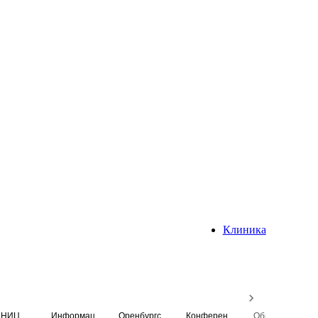
Клиника
НИЦ
Информационная система
Оренбургский медицинский вестник
Конференция
Образовательный центр истории Университета