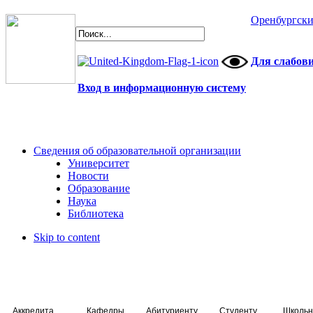
Оренбургски
Для слабов
Вход в информационную систему
Сведения об образовательной организации
Университет
Новости
Образование
Наука
Библиотека
Skip to content
Аккредитация специалистов
Кафедры
Абитуриенту
Студенту
Школьн