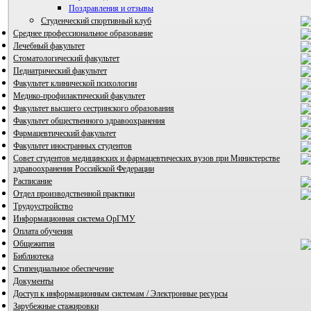
Поздравления и отзывы
Студенческий спортивный клуб
Среднее профессиональное образование
Лечебный факультет
Стоматологический факультет
Педиатрический факультет
Факультет клинической психологии
ВИА "Полигон"
Медико-профилактический факультет
Факультет высшего сестринского образования
Факультет общественного здравоохранения
Фармацевтический факультет
Факультет иностранных студентов
Совет студентов медицинских и фармацевтических вузов при Министерстве
здравоохранения Российской Федерации
Расписание
Отдел производственной практики
Трудоустройство
Информационная система ОрГМУ
Оплата обучения
Общежития
Библиотека
Стипендиальное обеспечение
Документы
Доступ к информационным системам / Электронные ресурсы
Зарубежные стажировки