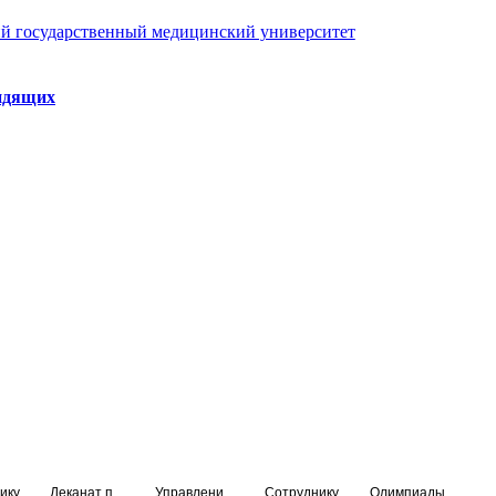
й государственный медицинский университет
идящих
ику
Деканат подготовки кадров высшей квалификации
Управление по НМО и региональному развитию здравоохранения
Сотруднику
Олимпиады