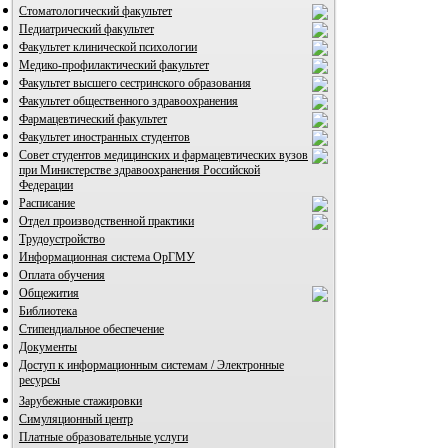
Стоматологический факультет
Педиатрический факультет
Факультет клинической психологии
Медико-профилактический факультет
Факультет высшего сестринского образования
Факультет общественного здравоохранения
Фармацевтический факультет
ВИА "Полигон"
Факультет иностранных студентов
Совет студентов медицинских и фармацевтических вузов
при Министерстве здравоохранения Российской
Федерации
Расписание
Отдел производственной практики
Трудоустройство
Информационная система ОрГМУ
Оплата обучения
Общежития
Библиотека
Стипендиальное обеспечение
Документы
Доступ к информационным системам / Электронные
ресурсы
Зарубежные стажировки
Симуляционный центр
Платные образовательные услуги