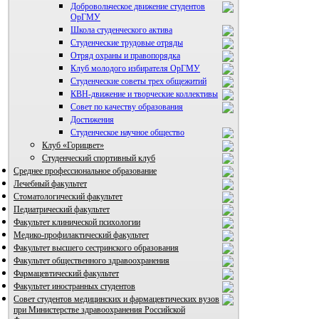
Добровольческое движение студентов
ОрГМУ
Школа студенческого актива
Студенческие трудовые отряды
Отряд охраны и правопорядка
Клуб молодого избирателя ОрГМУ
Студенческие советы трех общежитий
КВН-движение и творческие коллективы
Совет по качеству образования
Достижения
ВИА "Полигон"
Студенческое научное общество
Клуб «Горицвет»
Студенческий спортивный клуб
Среднее профессиональное образование
Лечебный факультет
Стоматологический факультет
Педиатрический факультет
Факультет клинической психологии
Медико-профилактический факультет
Факультет высшего сестринского образования
Факультет общественного здравоохранения
Фармацевтический факультет
Факультет иностранных студентов
Совет студентов медицинских и фармацевтических вузов
при Министерстве здравоохранения Российской