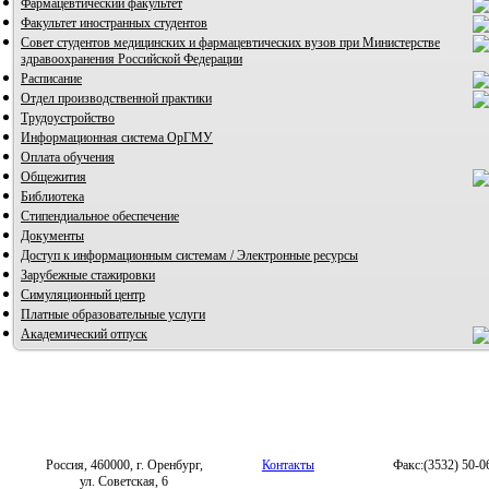
Фармацевтический факультет
Факультет иностранных студентов
Совет студентов медицинских и фармацевтических вузов при Министерстве
здравоохранения Российской Федерации
Расписание
Отдел производственной практики
Трудоустройство
Информационная система ОрГМУ
Оплата обучения
Общежития
Библиотека
Стипендиальное обеспечение
Документы
Доступ к информационным системам / Электронные ресурсы
Зарубежные стажировки
Симуляционный центр
Платные образовательные услуги
Академический отпуск
Россия, 460000, г. Оренбург,
Контакты
Факс:(3532) 50-0
ул. Советская, 6