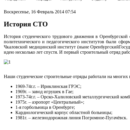
Воскресенье, 16 Февраль 2014 07:54
История СТО
История студенческого трудового движения в Оренбургской о
политехнического и педагогического институтов были сфор
Чкаловский медицинский институт (ныне ОренбургскийГосуд
идею несколько лет спустя. И первый строительный отряд рабо
Наши студенческие строительные отряды работали на многих
1969-74г.г. – Ириклинская ГРЭС;
1969г. – завод игрушек в Гае;
1973-74г.г. – Орско-Халиловский металлургический ком
1975г. – аэропорт «Центральный»;
1-я горбольница в Оренбурге;
Кардиологический корпус областной больницы;
1981г. – железнодорожная линия Погромное-Пугачёвск.