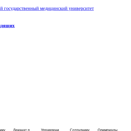
й государственный медицинский университет
идящих
ику
Деканат подготовки кадров высшей квалификации
Управление по НМО и региональному развитию здравоохранения
Сотруднику
Олимпиады