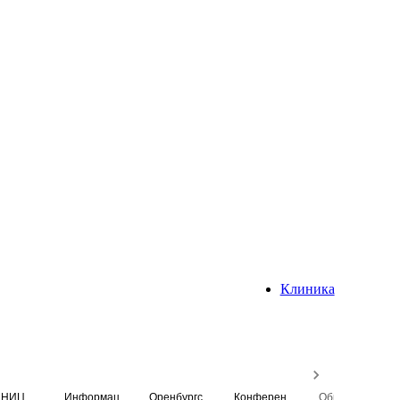
Клиника
НИЦ
Информационная система
Оренбургский медицинский вестник
Конференция
Образовательный центр истории Университета