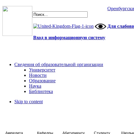
Оренбургски
Для слабов
Вход в информационную систему
Сведения об образовательной организации
Университет
Новости
Образование
Наука
Библиотека
Skip to content
Аккредитация специалистов
Кафедры
Абитуриенту
Студенту
Школьн