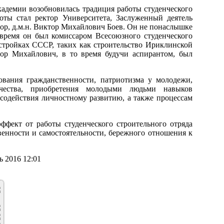
кадемии возобновилась традиция работы студенческого
оты стал ректор Университета, Заслуженный деятель
р, д.м.н. Виктор Михайлович Боев. Он не понаслышке
 время он был комиссаром Всесоюзного студенческого
 стройках СССР, таких как строительство Ириклинской
ор Михайлович, в то время будучи аспирантом, был
вания гражданственности, патриотизма у молодежи,
чества, приобретения молодыми людьми навыков
 содействия личностному развитию, а также процессам
фект от работы студенческого строительного отряда
венности и самостоятельности, бережного отношения к
 2016 12:01