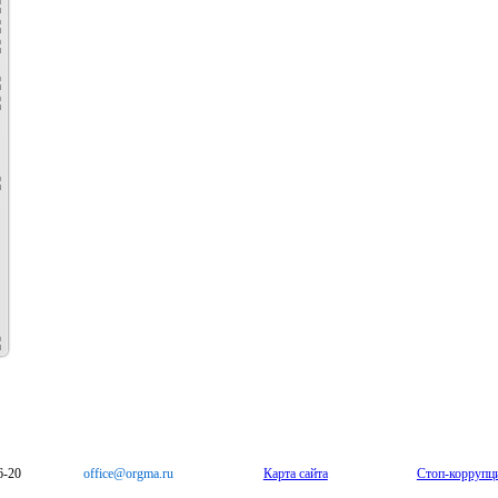
6-20
office@orgma.ru
Карта сайта
Стоп-коррупц