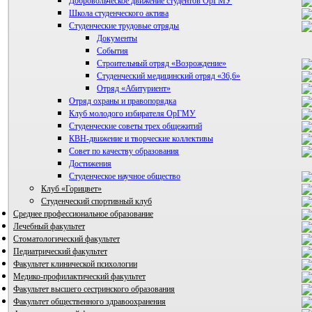
Добровольческое движение студентов ОрГМУ
Школа студенческого актива
Студенческие трудовые отряды
Документы
События
Строительный отряд «Возрождение»
Студенческий медицинский отряд «36,6»
Отряд «Абитуриент»
Отряд охраны и правопорядка
Клуб молодого избирателя ОрГМУ
Студенческие советы трех общежитий
КВН-движение и творческие коллективы
Совет по качеству образования
Достижения
ВИА "Полигон"
Студенческое научное общество
Клуб «Горицвет»
Студенческий спортивный клуб
Среднее профессиональное образование
Лечебный факультет
Стоматологический факультет
Педиатрический факультет
Факультет клинической психологии
Медико-профилактический факультет
Факультет высшего сестринского образования
Факультет общественного здравоохранения