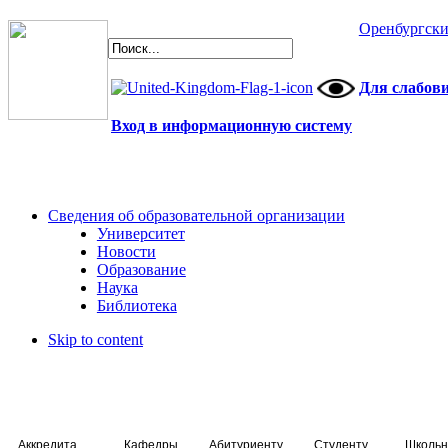
Оренбургски
Для слабов
Вход в информационную систему
Сведения об образовательной организации
Университет
Новости
Образование
Наука
Библиотека
Skip to content
Аккредитация специалистов
Кафедры
Абитуриенту
Студенту
Школьн