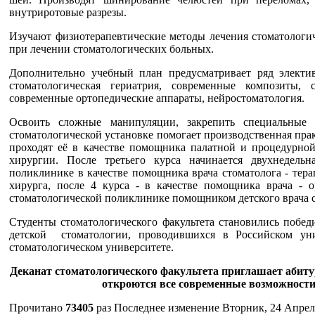
внутриротовые разрезы.
Изучают физиотерапевтические методы лечения стоматологи
при лечении стоматологических больных.
Дополнительно учебный план предусматривает ряд электи
стоматологическая гериатрия, современные композиты,
современные ортопедические аппараты, нейростоматология.
Освоить сложные манипуляции, закрепить специальные
стоматологической установке помогает производственная прак
проходят её в качестве помощника палатной и процедурно
хирургии. После третьего курса начинается двухнедельн
поликлинике в качестве помощника врача стоматолога - терап
хирурга, после 4 курса - в качестве помощника врача - о
стоматологической поликлинике помощником детского врача с
Студенты стоматологического факультета становились побед
детской стоматологии, проводившихся в Российском ун
стоматологическом университете.
Деканат стоматологического факультета приглашает абитур
откроются все современные возможности
Прочитано
73405
раз
Последнее изменение Вторник, 24 Апрел