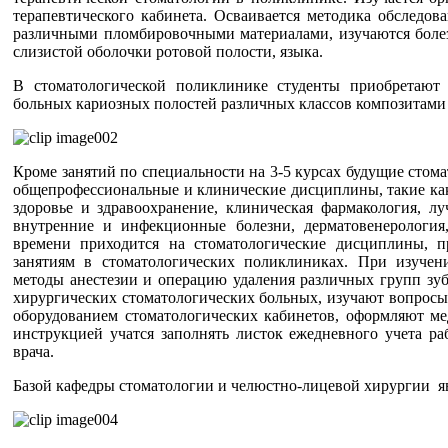
терапевтического кабинета. Осваивается методика обследов
различными пломбировочными материалами, изучаются болез
слизистой оболочки ротовой полости, языка.
В стоматологической поликлинике студенты приобретаю
больных кариозных полостей различных классов композитами 
Кроме занятий по специальности на 3-5 курсах будущие стом
общепрофессиональные и клинические дисциплины, такие как
здоровье и здравоохранение, клиническая фармакология, лу
внутренние и инфекционные болезни, дерматовенерология
времени приходится на стоматологические дисциплины, п
занятиям в стоматологических поликлиниках. При изучен
методы анестезии и операцию удаления различных групп зуб
хирургических стоматологических больных, изучают вопросы
оборудованием стоматологических кабинетов, оформляют м
инструкцией учатся заполнять листок ежедневного учета ра
врача.
Базой кафедры стоматологии и челюстно-лицевой хирургии я