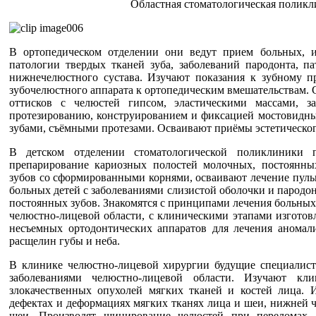
Областная стоматологическая поликли
В ортопедическом отделении они ведут прием больных, и
патологии твердых тканей зуба, заболеваний пародонта, па
нижнечелюстного cyстава. Изучают показания к зубному п
зубочелюстного аппарата к ортопедическим вмешательствам.
оттисков с челюстей гипсом, эластическими массами, 
протезированию, конструированием и фиксацией мостовидны
зубами, съёмными протезами. Осваивают приёмы эстетическог
В детском отделении стоматологической поликлиники 
препарирование кариозных полостей молочных, постоянны
зубов со сформированными корнями, осваивают лечение пуль
больных детей с заболеваниями слизистой оболочки и пародо
постоянных зубов. Знакомятся с принципами лечения больны
челюстно-лицевой области, с клиническими этапами изготов
несъемных ортодонтических аппаратов для лечения аномал
расщелин губы и неба.
В клинике челюстно-лицевой хирургии будущие специалис
заболеваниями челюстно-лицевой области. Изучают к
злокачественных опухолей мягких тканей и костей лица.
дефектах и деформациях мягких тканях лица и шеи, нижней ч
шеи. Производят шинирование челюстей при переломах, а