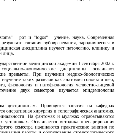
toma" - рот и "logos" - учение, наука. Современная
результате слияния зубоврачевания, зародившегося в
дицинская дисциплина изучает патологию, клинику и
и лица.
ударственной медицинской академии 1 сентября 2002 г.
оциально-экономические дисциплины, осваивают
ские предметы. При изучении медико-биологических
изучение таких разделов как анатомия головы и шеи,
рта, физиология и патофизиология челюстно-лицевой
ечение двух семестров изучается эпидемиология
им дисциплинам. Проводятся занятия на кафедрах
ся оперативная хирургия и топографическая анатомия.
пециальности. На фантомах и муляжах отрабатываются
х установках. Осваивается методика препарирования
ёртого семестра начинаются практические занятия по
ганизация работы и оборудование стоматологического