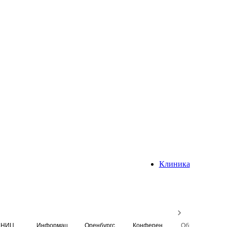
Клиника
НИЦ
Информационная система
Оренбургский медицинский вестник
Конференция
Образовательный центр истории Университета