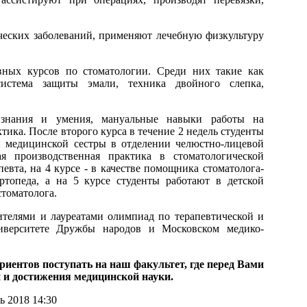
ческих заболеваний, применяют лечебную физкультуру
вных курсов по стоматологии. Среди них такие как
 система защиты эмали, техника двойного слепка,
 знания и умения, мануальные навыки работы на
тика. После второго курса в течение 2 недель студенты
й медицинской сестры в отделении челюстно-лицевой
ая производственная практика в стоматологической
евта, на 4 курсе - в качестве помощника стоматолога-
ртопеда, а на 5 курсе студенты работают в детской
томатолога.
ителями и лауреатами олимпиад по терапевтической и
иверситете Дружбы народов и Московском медико-
иентов поступать на наш факультет, где перед Вами
 и достижения медицинской науки.
ь 2018 14:30