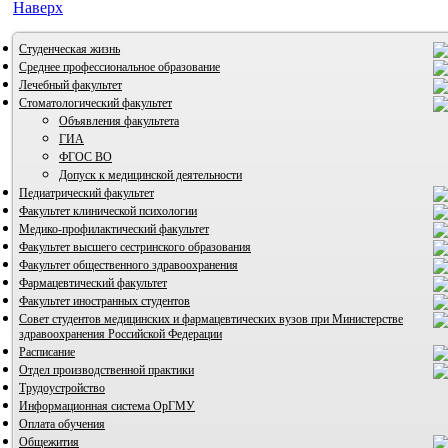
Наверх
Студенческая жизнь
Среднее профессиональное образование
Лечебный факультет
Стоматологический факультет
Объявления факультета
ГИА
ФГОС ВО
Допуск к медицинской деятельности
Педиатрический факультет
Факультет клинической психологии
Медико-профилактический факультет
Факультет высшего сестринского образования
Факультет общественного здравоохранения
ВИА "Полигон"
Фармацевтический факультет
Факультет иностранных студентов
Совет студентов медицинских и фармацевтических вузов при Министерстве
здравоохранения Российской Федерации
Расписание
Отдел производственной практики
Трудоустройство
Информационная система ОрГМУ
Оплата обучения
Общежития