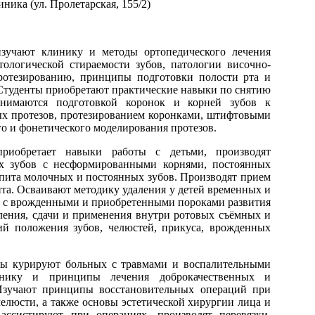
ника (ул. Пролетарская, 155/2)
зучают клинику и методы ортопедического лечения
тологической стираемости зубов, патологии височно-
ротезированию, принципы подготовки полости рта и
 Студенты приобретают практические навыки по снятию
занимаются подготовкой коронок и корней зубов к
х протезов, протезированием коронками, штифтовыми
о и фонетического моделирования протезов.
приобретает навыки работы с детьми, производят
х зубов с несформированными корнями, постоянных
пита молочных и постоянных зубов. Производят прием
нта. Осваивают методику удаления у детей временных и
х с врожденными и приобретенными пороками развития
ления, сдачи и применения внутри ротовых съёмных и
ий положения зубов, челюстей, прикуса, врожденных
ты курируют больных с травмами и воспалительными
линику и принципы лечения доброкачественных и
 Изучают принципы восстановительных операций при
елюсти, а также основы эстетической хирургии лица и
ссистируют при операциях, производят перевязки,