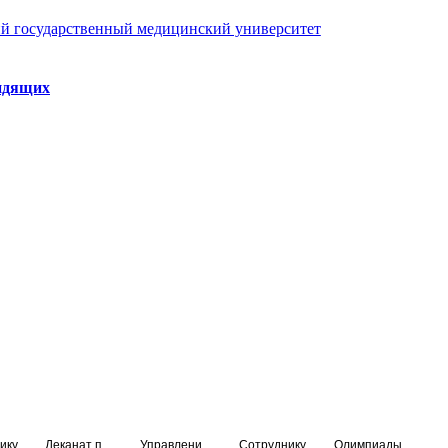
й государственный медицинский университет
идящих
ику
Деканат подготовки кадров высшей квалификации
Управление по НМО и региональному развитию здравоохранения
Сотруднику
Олимпиады