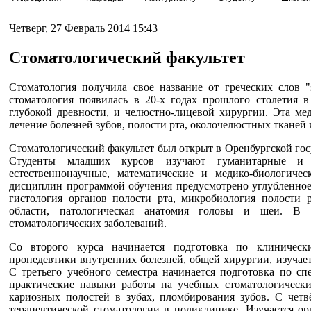
Четверг, 27 Февраль 2014 15:43
Стоматологический факультет
Стоматология получила свое название от греческих слов "s
стоматология появилась в 20-х годах прошлого столетия в 
глубокой древности, и челюстно-лицевой хирургии. Эта ме
лечение болезней зубов, полости рта, околочелюстных тканей 
Стоматологический факультет был открыт в Оренбургской гос
Студенты младших курсов изучают гуманитарные и с
естественнонаучные, математические и медико-биологиче
дисциплин программой обучения предусмотрено углубленное 
гистология органов полости рта, микробиология полости 
области, патологическая анатомия головы и шеи. В т
стоматологических заболеваний.
Со второго курса начинается подготовка по клиническ
пропедевтики внутренних болезней, общей хирургии, изучает
С третьего учебного семестра начинается подготовка по с
практические навыки работы на учебных стоматологически
кариозных полостей в зубах, пломбирования зубов. С четв
терапевтической стоматологии в поликлинике. Изучается ор