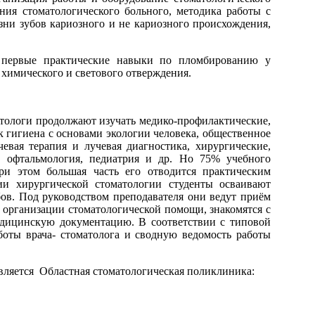
ания стоматологического больного, методика работы с
ни зубов кариозного и не кариозного происхождения,
т первые практические навыки по пломбированию у
химического и светового отверждения.
атологи продолжают изучать медико-профилактические,
 гигиена с основами экологии человека, общественное
чевая терапия и лучевая диагностика, хирургические,
, офтальмология, педиатрия и др. Но 75% учебного
ри этом большая часть его отводится практическим
ии хирургической стоматологии студенты осваивают
ов. Под руководством преподавателя они ведут приём
 организации стоматологической помощи, знакомятся с
едицинскую документацию. В соответствии с типовой
боты врача- стоматолога и сводную ведомость работы
вляется Областная стоматологическая поликлиника: