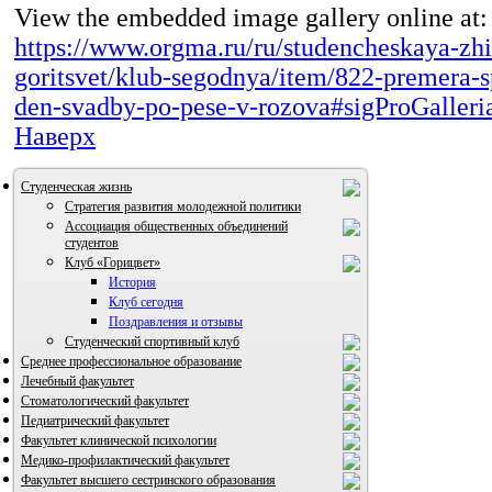
View the embedded image gallery online at:
https://www.orgma.ru/ru/studencheskaya-zhi
goritsvet/klub-segodnya/item/822-premera-s
den-svadby-po-pese-v-rozova#sigProGaller
Наверх
Студенческая жизнь
Стратегия развития молодежной политики
Ассоциация общественных объединений
студентов
Клуб «Горицвет»
История
Клуб сегодня
Поздравления и отзывы
Студенческий спортивный клуб
Среднее профессиональное образование
Лечебный факультет
Стоматологический факультет
Педиатрический факультет
Факультет клинической психологии
ВИА "Полигон"
Медико-профилактический факультет
Факультет высшего сестринского образования