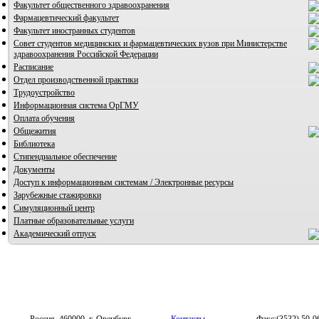
Факультет общественного здравоохранения
ВИА "Полигон"
Фармацевтический факультет
Факультет иностранных студентов
Совет студентов медицинских и фармацевтических вузов при Министерстве
здравоохранения Российской Федерации
Расписание
Отдел производственной практики
Трудоустройство
Информационная система ОрГМУ
Оплата обучения
Общежития
Библиотека
Стипендиальное обеспечение
Документы
Доступ к информационным системам / Электронные ресурсы
Зарубежные стажировки
Симуляционный центр
Платные образовательные услуги
Академический отпуск
Россия, 460000, г. Оренбург,
Контакты
Факс:(3532) 50-0