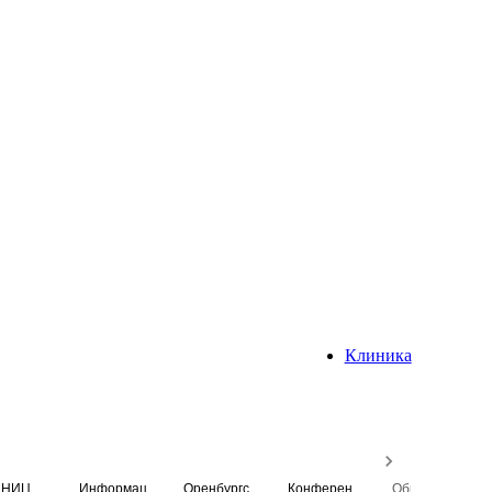
Клиника
НИЦ
Информационная система
Оренбургский медицинский вестник
Конференция
Образовательный центр истории Университета