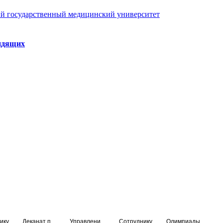
й государственный медицинский университет
идящих
ику
Деканат подготовки кадров высшей квалификации
Управление по НМО и региональному развитию здравоохранения
Сотруднику
Олимпиады