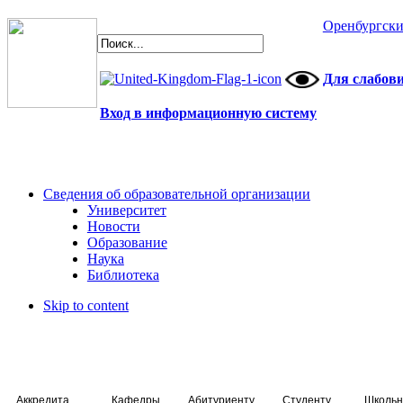
Оренбургски
Для слабов
Вход в информационную систему
Сведения об образовательной организации
Университет
Новости
Образование
Наука
Библиотека
Skip to content
Аккредитация специалистов
Кафедры
Абитуриенту
Студенту
Школьн