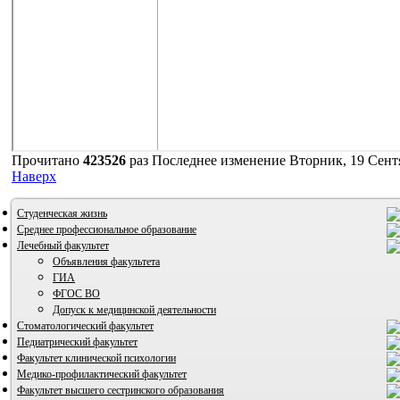
Логин
Пароль
Запомнить меня
Прочитано
423526
раз
Последнее изменение Вторник, 19 Сентя
Наверх
Студенческая жизнь
Среднее профессиональное образование
Лечебный факультет
Объявления факультета
ГИА
ФГОС ВО
Допуск к медицинской деятельности
Стоматологический факультет
Педиатрический факультет
Факультет клинической психологии
Медико-профилактический факультет
Факультет высшего сестринского образования