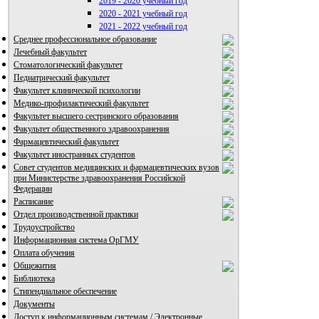
2019 - 2020 учебный год
2020 - 2021 учебный год
2021 - 2022 учебный год
Среднее профессиональное образование
Лечебный факультет
Стоматологический факультет
Педиатрический факультет
Факультет клинической психологии
Медико-профилактический факультет
Факультет высшего сестринского образования
Факультет общественного здравоохранения
Фармацевтический факультет
Факультет иностранных студентов
Совет студентов медицинских и фармацевтических вузов
при Министерстве здравоохранения Российской
Федерации
Расписание
Отдел производственной практики
Трудоустройство
Информационная система ОрГМУ
Оплата обучения
Общежития
Библиотека
Стипендиальное обеспечение
Документы
Доступ к информационным системам / Электронные