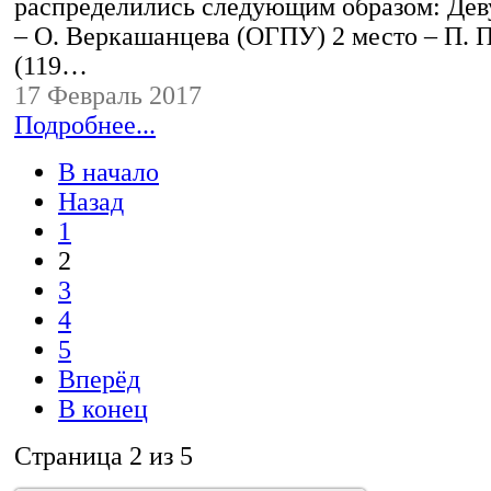
распределились следующим образом: Дев
– О. Веркашанцева (ОГПУ) 2 место – П. 
(119…
17 Февраль 2017
Подробнее...
В начало
Назад
1
2
3
4
5
Вперёд
В конец
Страница 2 из 5