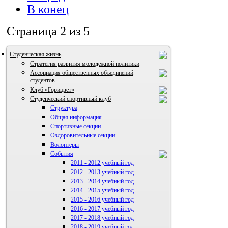
В конец
Страница 2 из 5
Студенческая жизнь
Стратегия развития молодежной политики
Ассоциация общественных объединений
студентов
Клуб «Горицвет»
Студенческий спортивный клуб
Структура
Общая информация
Спортивные секции
Оздоровительные секции
Волонтеры
События
2011 - 2012 учебный год
2012 - 2013 учебный год
ВИА "Полигон"
2013 - 2014 учебный год
2014 - 2015 учебный год
2015 - 2016 учебный год
2016 - 2017 учебный год
2017 - 2018 учебный год
2018 - 2019 учебный год