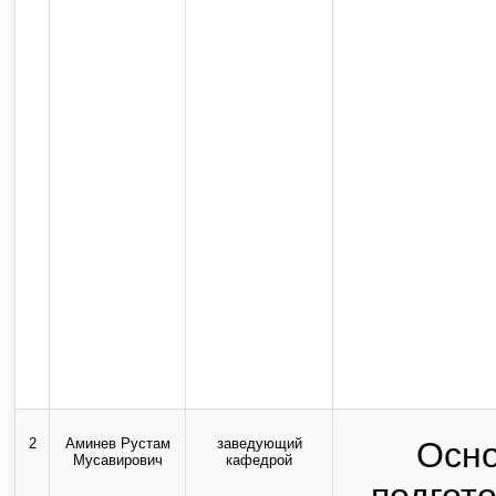
2
Аминев Рустам
заведующий
Осно
Мусавирович
кафедрой
подгот