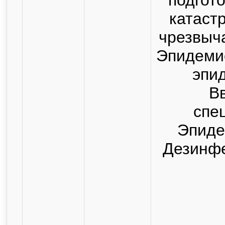
катаст
чрезвыч
Эпидеми
эпи
В
спе
Эпиде
Дезинф