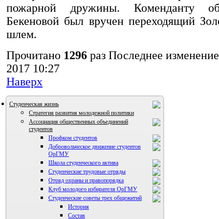
пожарной дружины. Коменданту об
Бекеновой был вручен переходящий Зо
шлем.
Прочитано
1296
раз
Последнее изменение
2017 10:27
Наверх
Студенческая жизнь
Стратегия развития молодежной политики
Ассоциация общественных объединений
студентов
Профком студентов
Добровольческое движение студентов
ОрГМУ
Школа студенческого актива
Студенческие трудовые отряды
Отряд охраны и правопорядка
Клуб молодого избирателя ОрГМУ
Студенческие советы трех общежитий
История
Состав