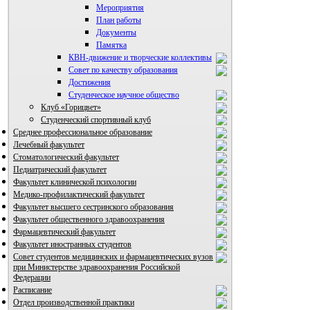
Мероприятия
План работы
Документы
Памятка
КВН-движение и творческие коллективы
Совет по качеству образования
Достижения
ВИА "Полигон"
Студенческое научное общество
Клуб «Горицвет»
Студенческий спортивный клуб
Среднее профессиональное образование
Лечебный факультет
Стоматологический факультет
Педиатрический факультет
Факультет клинической психологии
Медико-профилактический факультет
Факультет высшего сестринского образования
Факультет общественного здравоохранения
Фармацевтический факультет
Факультет иностранных студентов
Совет студентов медицинских и фармацевтических вузов
при Министерстве здравоохранения Российской
Федерации
Расписание
Отдел производственной практики