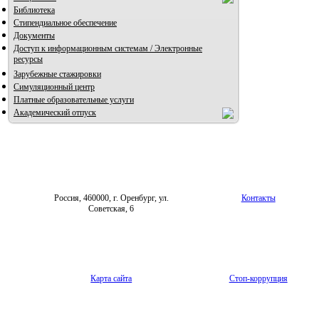
Библиотека
Стипендиальное обеспечение
Документы
Доступ к информационным системам / Электронные
ресурсы
Зарубежные стажировки
Симуляционный центр
Платные образовательные услуги
Академический отпуск
Россия, 460000, г. Оренбург, ул.
Контакты
Советская, 6
Карта сайта
Стоп-коррупция