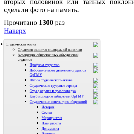
вторых половинок или тайных поклонн
сделали фото на память.
Прочитано
1300
раз
Наверх
Студенческая жизнь
Стратегия развития молодежной политики
Ассоциация общественных объединений
студентов
Профком студентов
Добровольческое движение студентов
ОрГМУ
Школа студенческого актива
Студенческие трудовые отряды
Отряд охраны и правопорядка
Клуб молодого избирателя ОрГМУ
Студенческие советы трех общежитий
История
Состав
Мероприятия
План работы
Документы
Памятка