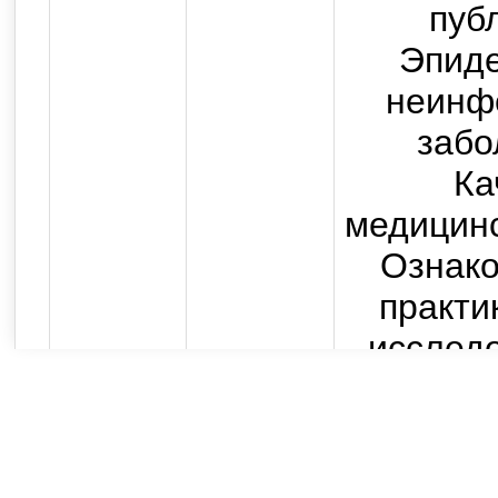
пуб
Эпид
неинф
забо
Ка
медицин
Ознак
практи
исслед
работ
исслед
пр