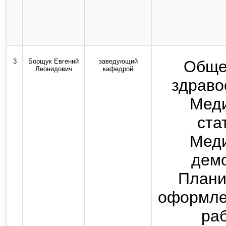
3
Борщук Евгений
заведующий
Обще
Леонидович
кафедрой
здраво
Мед
ста
Мед
дем
Плани
оформле
раб