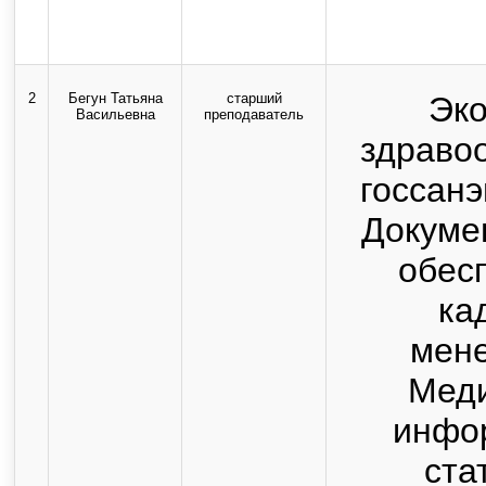
2
Бегун Татьяна
старший
Эк
Васильевна
преподаватель
здраво
госсан
Докуме
обес
ка
мен
Мед
инфо
ста