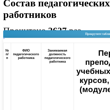
Состав педагогических
работников
Прочитано
2627
раз
Прокрутите табли
Наверх
№
ФИО
Занимаемая
Пе
п/
педагогического
должность
п
работника
педагогического
препо
работника
Россия, 460000, г. Оренбург, ул.
учебных
Контакты
Советская, 6
курсов
(модуле
Карта сайта
Стоп-коррупция