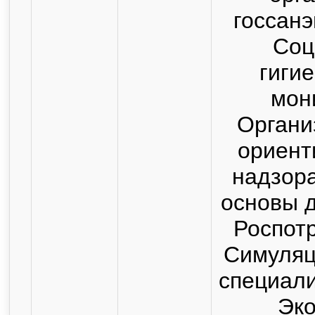
госсан
Соц
гиги
мон
Органи
ориент
надзор
основы 
Роспот
Симуляц
специал
Эк