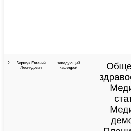
2
Борщук Евгений
заведующий
Обще
Леонидович
кафедрой
здраво
Мед
ста
Мед
дем
Плани