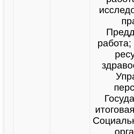
исслед
пр
Пред
работа;
рес
здраво
Упр
пер
Госуд
итоговая
Социальн
орг