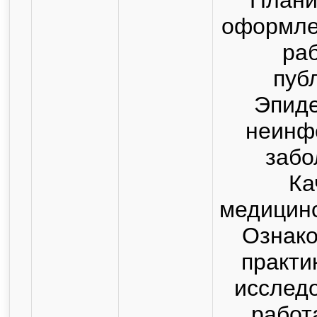
оформле
раб
пуб
Эпид
неинф
забо
Ка
медицин
Ознак
практи
исслед
работ