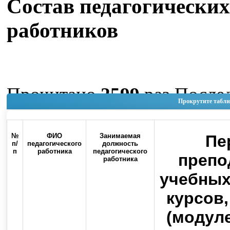
Состав педагогических
работников
Прочитано
2599
раз
После
Прокрутите табли
изменение Пятница, 05 Ию
14:41
№
ФИО
Занимаемая
Пе
п/
педагогического
должность
п
работника
педагогического
Наверх
препо
работника
учебных
курсов
(модуле
Россия, 460000, г. Оренбург, ул.
Контакты
Советская, 6