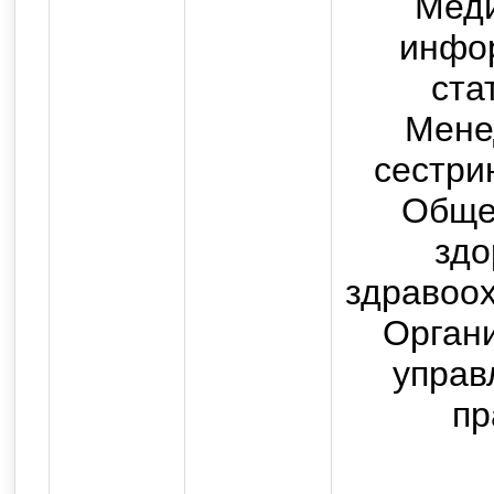
Мед
государственного бюджетног
инфо
высшего образования "Ор
ста
медицинский университет" 
Мене
Российско
сестри
Все прав
Обще
Использование текстовых, а
здо
возможно только с письмен
здравоо
с
Орган
управ
пр