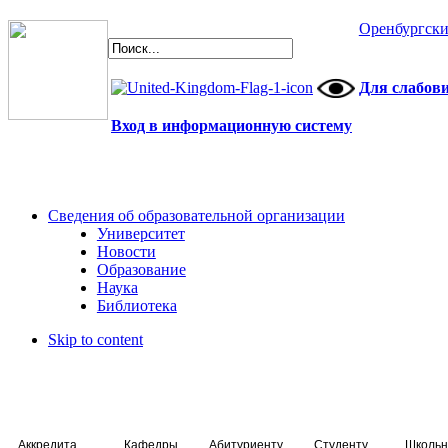
Оренбургски
Для слабов
Вход в информационную систему
Сведения об образовательной организации
Университет
Новости
Образование
Наука
Библиотека
Skip to content
Аккредитация специалистов
Кафедры
Абитуриенту
Студенту
Школьн