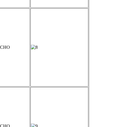
а СНО
а СНО