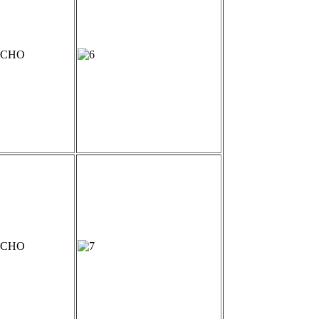
а СНО
а СНО