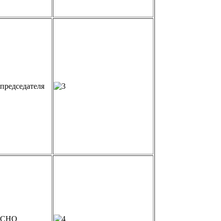
 председателя
а СНО