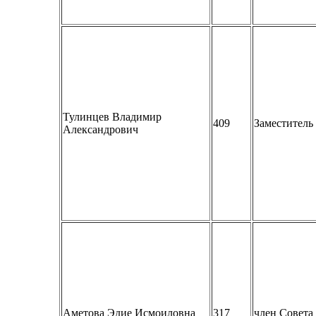
Тулинцев Владимир
409
Заместитель
Александрович
Аметова Эдие Исмоиловна
317
член Совет