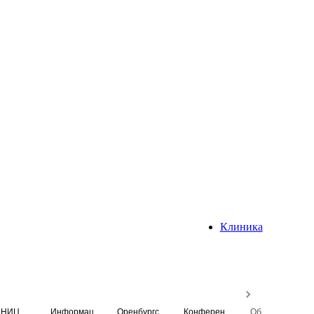
Клиника
НИЦ
Информационная система
Оренбургский медицинский вестник
Конференция
Образовательный центр истории Университета