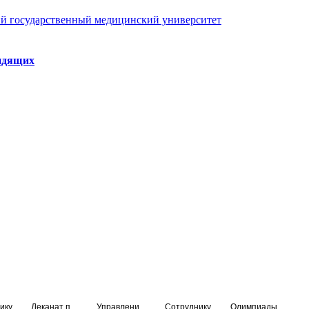
й государственный медицинский университет
идящих
ику
Деканат подготовки кадров высшей квалификации
Управление по НМО и региональному развитию здравоохранения
Сотруднику
Олимпиады