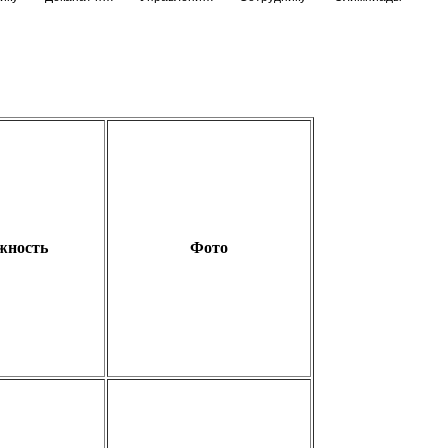
жность
Фото