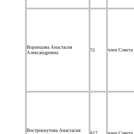
Воронцова Анастасия
51
член Совет
Александровна
Вострокнутова Анастасия
617
член Совет