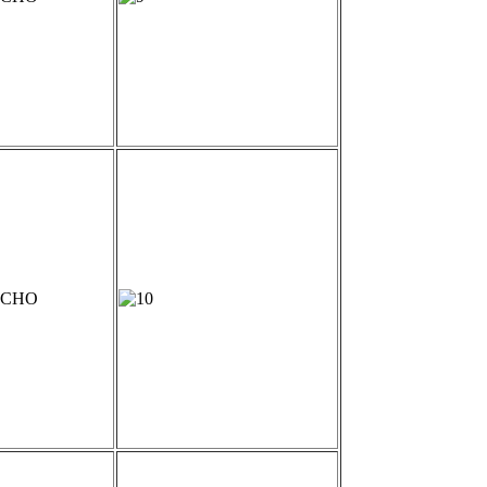
а СНО