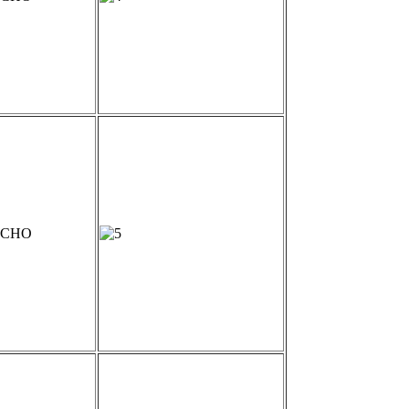
а СНО