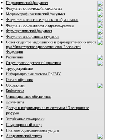
Педиатрический факультет
Факультет клинической психологии
Медико-профилактический факультет
Факультет высшего сестринского образования
Факультет общественного здравоохранения
Фармацевтический факультет
ВИА "Полигон"
Факультет иностранных студентов
Совет студентов медицинских и фармацевтических вузов
при Министерстве здравоохранения Российской
Федерации
Расписание
Отдел производственной практики
Трудоустройство
Информационная система ОрГМУ
Оплата обучения
Общежития
Библиотека
Стипендиальное обеспечение
Документы
Доступ к информационным системам / Электронные
ресурсы
Зарубежные стажировки
Симуляционный центр
Платные образовательные услуги
Академический отпуск