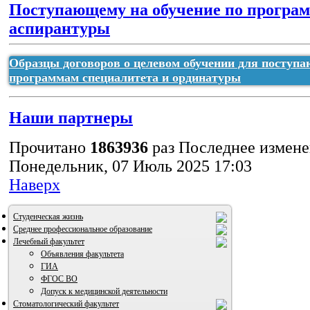
Поступающему на обучение по програ
аспирантуры
Типовая форма договора о целевом обучении
Образцы договоров о целевом обучении для поступ
программам специалитета и ординатуры
Наши партнеры
Прочитано
1863936
раз
Последнее измен
Понедельник, 07 Июль 2025 17:03
Наверх
Студенческая жизнь
Среднее профессиональное образование
Лечебный факультет
Объявления факультета
ГИА
ФГОС ВО
Допуск к медицинской деятельности
Стоматологический факультет