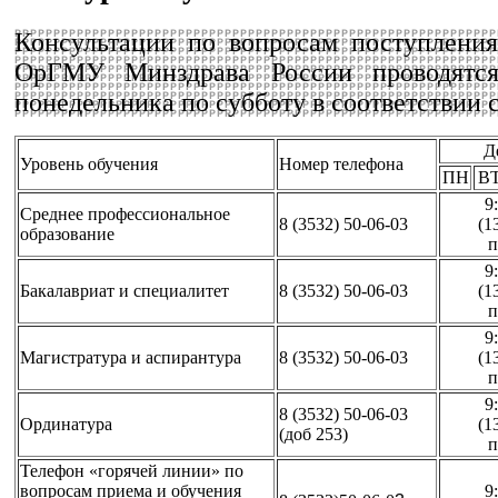
Консультации по вопросам поступлен
ОрГМУ Минздрава России проводятс
понедельника по субботу в соответствии 
Д
Уровень обучения
Номер телефона
ПН
В
9
Cреднее профессиональное
8 (3532) 50-06-03
(1
образование
п
9
Бакалавриат и специалитет
8 (3532) 50-06-03
(1
п
9
Магистратура и аспирантура
8 (3532) 50-06-03
(1
п
9
8 (3532) 50-06-03
Ординатура
(1
(доб 253)
п
Телефон «горячей линии» по
вопросам приема и обучения
9