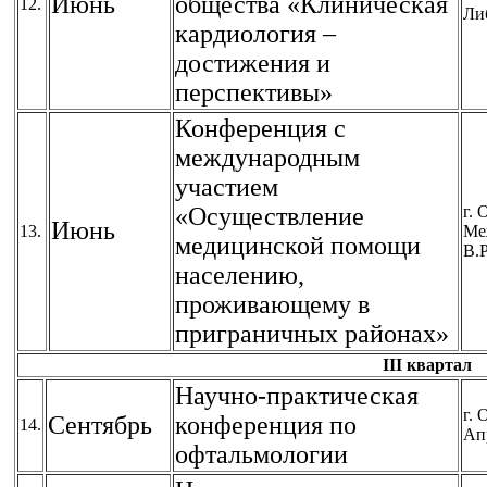
Июнь
общества «Клиническая
12.
Ли
кардиология –
достижения и
перспективы»
Конференция с
международным
участием
«Осуществление
г. 
Июнь
13.
Ме
медицинской помощи
В.Р
населению,
проживающему в
приграничных районах»
III квартал
Научно-практическая
г. 
Сентябрь
конференция по
14.
Ап
офтальмологии