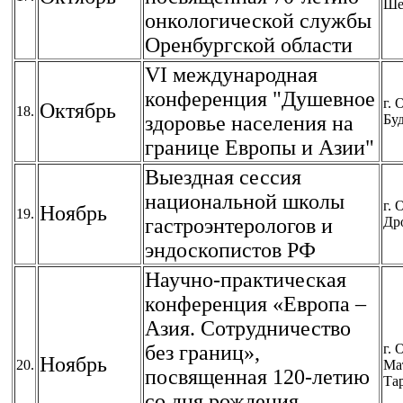
Ше
онкологической службы
Оренбургской области
VI международная
конференция "Душевное
г. 
Октябрь
18.
здоровье населения на
Буд
границе Европы и Азии"
Выездная сессия
национальной школы
г. 
Ноябрь
19.
гастроэнтерологов и
Др
эндоскопистов РФ
Научно-практическая
конференция «Европа –
Азия. Сотрудничество
без границ»,
г. 
Ноябрь
20.
Ма
посвященная 120-летию
Та
со дня рождения