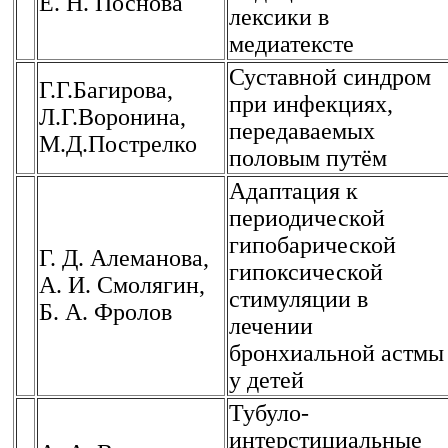
Е. Н. Поснова
лексики в
медиатексте
Суставной синдром
Г.Г.Багирова,
при инфекциях,
Л.Г.Воронина,
передаваемых
М.Д.Пострелко
половым путём
Адаптация к
периодической
гипобарической
Г. Д. Алеманова,
гипоксической
А. И. Смолягин,
стимуляции в
Б. А. Фролов
лечении
бронхиальной астмы
у детей
Тубуло-
интерстициальные