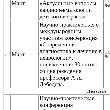
г. 
Март
«Актуальные вопросы
5.
Ле
кардиоревматологии
детского возраста»
Научно-практическая с
международным
участием конференция
«Современная
диагностика и лечение в
г. 
Март
6.
неврологии»,
До
посвященная 80 летию
со дня рождения
профессора А.А.
Лебедева.
II квартал
Научно-практическая
конференция