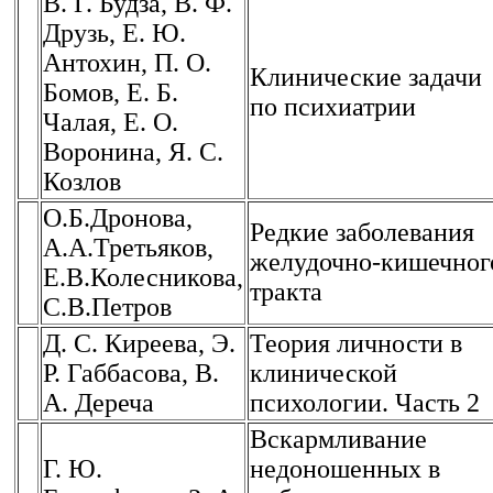
В. Г. Будза, В. Ф.
Друзь, Е. Ю.
Антохин, П. О.
Клинические задачи
Бомов, Е. Б.
по психиатрии
Чалая, Е. О.
Воронина, Я. С.
Козлов
О.Б.Дронова,
Редкие заболевания
А.А.Третьяков,
желудочно-кишечног
Е.В.Колесникова,
тракта
С.В.Петров
Д. С. Киреева, Э.
Теория личности в
Р. Габбасова, В.
клинической
А. Дереча
психологии. Часть 2
Вскармливание
Г. Ю.
недоношенных в