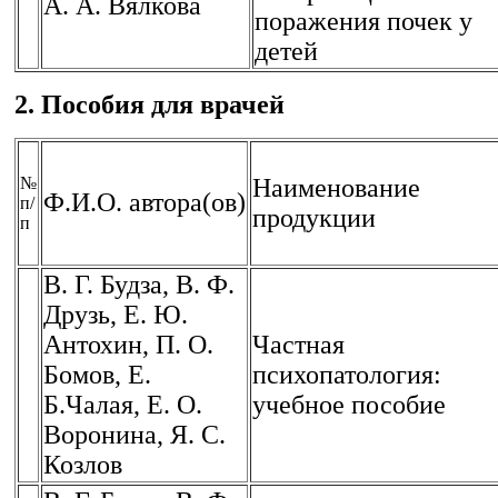
А. А. Вялкова
поражения почек у
детей
2. Пособия для врачей
№
Наименование
Ф.И.О. автора(ов)
п/
продукции
п
В. Г. Будза, В. Ф.
Друзь, Е. Ю.
Антохин, П. О.
Частная
Бомов, Е.
психопатология:
Б.Чалая, Е. О.
учебное пособие
Воронина, Я. С.
Козлов