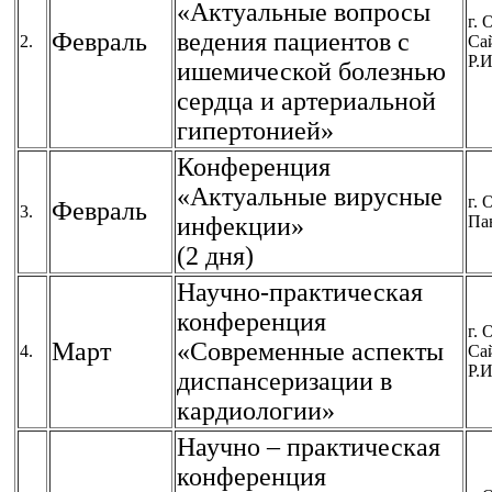
«Актуальные вопросы
г. 
Февраль
ведения пациентов с
2.
Са
Р.И
ишемической болезнью
сердца и артериальной
гипертонией»
Конференция
«Актуальные вирусные
г. 
Февраль
3.
инфекции»
Па
(2 дня)
Научно-практическая
конференция
г. 
Март
«Современные аспекты
4.
Са
Р.И
диспансеризации в
кардиологии»
Научно – практическая
конференция