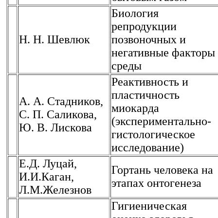
Биология
репродукции
Н. Н. Шевлюк
позвоночных и
негативные факторы
среды
Реактивность и
пластичность
А. А. Стадников,
миокарда
С. П. Саликова,
(экспериментально-
Ю. В. Лискова
гистологическое
исследование)
Е.Д. Луцай,
Гортань человека на
И.И.Каган,
этапах онтогенеза
Л.М.Железнов
Гигиеническая