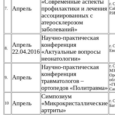
«Современные аспекты
г. 
Апрель
профилактики и лечения
7.
Са
Р.И
ассоциированных с
атеросклерозом
заболеваний»
Научно-практическая
Апрель
конференция
г. 
8.
22.04.2016
«Актуальные вопросы
Ев
неонатологии»
Научно-практическая
г. 
МЗ
конференция
Ор
Апрель
9.
травматологов –
об
«Г
ортопедов «Политравма»
Са
Симпозиум
г. 
Апрель
«Микрокристаллические
10
Баг
артриты»