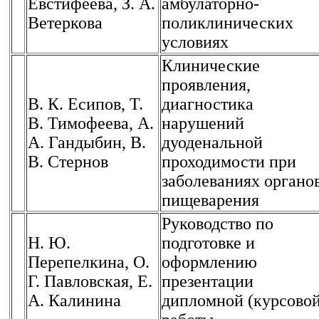
Евстифеева, З. А.
амбулаторно-
Ветеркова
поликлинических
условиях
Клинические
проявления,
В. К. Есипов, Т.
диагностика
В. Тимофеева, А.
нарушений
А. Гандыбин, В.
дуоденальной
В. Стернов
проходимости при
заболеваниях органо
пищеварения
Руководство по
Н. Ю.
подготовке и
Перепелкина, О.
оформлению
Г. Павловская, Е.
презентации
А. Калинина
дипломной (курсовой