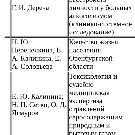
Г. И. Дереча
личности у больных
алкоголизмом
(клинико-системное
исследование)
Н. Ю.
Качество жизни
Перепелкина, Е.
населения
А. Калинина, Е.
Оренбургской
А. Соловьева
области
Токсикология и
судебно-
медицинская
Е. Ю. Калинина,
экспертиза
Н. П. Сетко, О. Д.
отравлений
Ягмуров
серосодержащим
природным и
бытовым газом