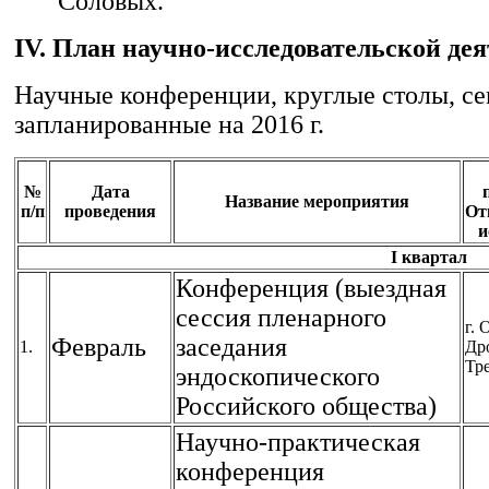
Соловых.
IV. План научно-исследовательской де
Научные конференции, круглые столы, с
запланированные на 2016 г.
№
Дата
Название мероприятия
п/п
проведения
От
и
I квартал
Конференция (выездная
сессия пленарного
г. 
Февраль
заседания
1.
Др
Тр
эндоскопического
Российского общества)
Научно-практическая
конференция