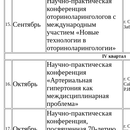
Научно-практическая
конференция
оториноларингологов с
г. 
Сентябрь
международным
15.
Заб
участием «Новые
технологии в
оториноларингологии»
IV квартал
Научно-практическая
конференция
«Артериальная
г. 
Октябрь
16.
Са
гипертония как
Р.И
междисциплинарная
проблема»
Научно-практическая
конференция,
г. 
Октябрь
посвященная 70-летию
17.