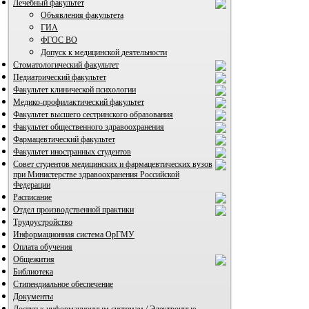
Лечебный факультет
Объявления факультета
ГИА
ФГОС ВО
Допуск к медицинской деятельности
Стоматологический факультет
Педиатрический факультет
Факультет клинической психологии
Медико-профилактический факультет
Факультет высшего сестринского образования
Факультет общественного здравоохранения
Фармацевтический факультет
ВИА "Полигон"
Факультет иностранных студентов
Совет студентов медицинских и фармацевтических вузов
при Министерстве здравоохранения Российской
Федерации
Расписание
Отдел производственной практики
Трудоустройство
Информационная система ОрГМУ
Оплата обучения
Общежития
Библиотека
Стипендиальное обеспечение
Документы