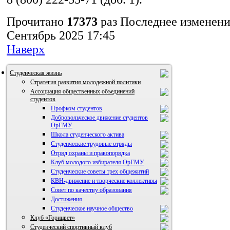
Прочитано
17373
раз
Последнее изменение
Сентябрь 2025 17:45
Наверх
Студенческая жизнь
Стратегия развития молодежной политики
Ассоциация общественных объединений
студентов
Профком студентов
Добровольческое движение студентов
ОрГМУ
Школа студенческого актива
Студенческие трудовые отряды
Отряд охраны и правопорядка
Клуб молодого избирателя ОрГМУ
Студенческие советы трех общежитий
КВН-движение и творческие коллективы
Совет по качеству образования
Достижения
ВИА "Полигон"
Студенческое научное общество
Клуб «Горицвет»
Студенческий спортивный клуб