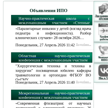
Объявления ИПО
Дистанцио
Научно-практическая школа с
обучен
международным участием «Степные
огни»:
«Паразитарные инвазии у детей (взгляд врача
педиатра и инфекциониста). Разбор
Графи
клинических случаев» 28 октября 2026…
работ
Понедельник, 27 Апрель 2026 11:42
Подробнее...
Областная научно-практическая
Контак
конференция с международным участием
ИПО
"Хирургическая техника и техника в
хирургии" посвященная юбилею кафедры
травматологии и ортопедии ФГБОУ ВО
Мы в 
ОрГМУ…
Понедельник, 27 Апрель 2026 11:40
Подробнее...
Межрегиональная научно-практическая
конференция с международным участием
«Современная фтизиатрия: от научных
достижений к клинической практике» 26