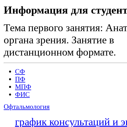
Информация для студен
Тема первого занятия: Ана
органа зрения. Занятие в
дистанционном формате.
СФ
ПФ
Офтальмология
Офтальмология
Офтальмология
МПФ
ФИС
Офтальмология
график консультаций и 