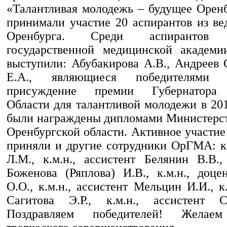
«Талантливая молодежь – будущее Оренб
принимали участие 20 аспирантов из ве
Оренбурга. Среди аспирантов О
государственной медицинской академи
выступили: Абубакирова А.В., Андреев 
Е.А., являющиеся победителями
присуждение премии Губернатора 
Области для талантливой молодежи в 20
были награждены дипломами Министерст
Оренбургской области. Активное участи
приняли и другие сотрудники ОрГМА: к.
Л.М., к.м.н., ассистент Белянин В.В.,
Боженова (Ряплова) И.В., к.м.н., доце
О.О., к.м.н., ассистент Мельцин И.И., к.
Сагитова Э.Р., к.м.н., ассистент 
Поздравляем победителей! Желаем