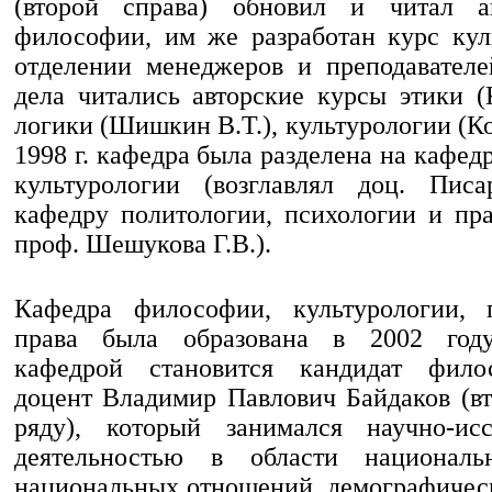
(второй справа) обновил и читал а
философии, им же разработан курс кул
отделении менеджеров и преподавателе
дела читались авторские курсы этики (
логики (Шишкин В.Т.), культурологии (Ко
1998 г. кафедра была разделена на кафе
культу­рологии (возглавлял доц. Пис
кафедру политологии, психологии и пра
проф. Шешукова Г.В.).
Кафедра философии, культурологии, 
права была образована в 2002 год
кафедрой становится кандидат фило
доцент Владимир Павлович Байдаков (в
ряду), который занимался научно-исс
деятельностью в области националь
национальных отношений, демографичес