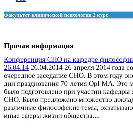
Эстетика клинич. псих. факультет 1 курс осень 2021-2022
Медико-профилактический факультет 1 курс
Педиатрический факультет 1 курс
Темы заседаний СНК кафедры филос
Тема 1. ИТР как научная дисциплина 
Вопросы к зачету по дисциплине ЭСТЕТИКА
Стоматологический факультет 1 курс
Положение о БРС кафедры философи
уч.г
структура, функции, генезис науки.
Факультет клинической психологии 2 курс
Магистратура
Фармацевтический факультет 1 курс
Факультет клинической психологии 2 курс
Факультет клинической психологии 1 курс
Аспирантура
Факультет клинической психологии 2 курс
Philosophy
Прочая информация
Конференция СНО на кафедре философии
26.04.14
26.04.2014
26 апреля 2014 года с
очередное заседание СНО. В этом году он
дни празднования 70-летия ОрГМА. Это 
было подготовлено при участии кафедры
СНО. Было предложено множество докла
различные философские темы, охватываю
иные сферы жизни общества....