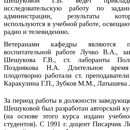
Шешуковой Г.В. ведет приклад
исследовательскую работу по задани
администрации, результаты кот
используются в учебной работе, освещают
радио и телевидению.
Ветеранами кафедры являются п
воспитательной работе Лучко В.А., за
Шешукова Г.В., ст. лаборанты Пол
Позднякова Н.А. Длительное врем
плодотворно работали ст. препо­давател
Каракулина Г.П., Зубков М.М., Латыше­ва 
За период работы в должности заведующ
Шешуковой был разработан авторский ку
(на основе этого курса издано учебн
студентов). С 1991 г. доцент Писарчик