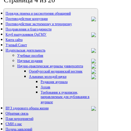
Страница 4 из 20
Порядок приема и рассмотрения обращений
Противодействие коррупции
Противодействие экстремизму и терроризму
Поздравления и благодарности
Клуб выпускников ОрГМУ
Карта сайта
Ученый Совет
Издательская деятельность
Учебные пособия
Научные издания
Научно-практические журналы университета
Оренбургский медицинский вестник
Альманах молодой науки
Редакция журнала
Архив
Требования к рукописям,
направляемым для публикации в
журнале
ВУЗ здорового образа жизни
Правила направления,
рецензирования и опубликования
Обратная связь
научных статей
План мероприятий
Архив
СМИ о нас
Подача заявлений