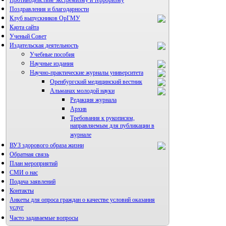
Поздравления и благодарности
Клуб выпускников ОрГМУ
Карта сайта
Ученый Совет
Издательская деятельность
Учебные пособия
Научные издания
Научно-практические журналы университета
Оренбургский медицинский вестник
Альманах молодой науки
Редакция журнала
Архив
Требования к рукописям,
направляемым для публикации в
журнале
ВУЗ здорового образа жизни
Правила направления,
рецензирования и опубликования
Обратная связь
научных статей
План мероприятий
Архив
СМИ о нас
Подача заявлений
Контакты
Анкеты для опроса граждан о качестве условий оказания
услуг
Часто задаваемые вопросы