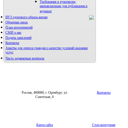
Требования к рукописям,
направляемым для публикации в
журнале
ВУЗ здорового образа жизни
Правила направления,
рецензирования и опубликования
Обратная связь
научных статей
План мероприятий
Архив
СМИ о нас
Подача заявлений
Контакты
Анкеты для опроса граждан о качестве условий оказания
услуг
Часто задаваемые вопросы
Фотогалерея
Форум «Репродуктивное здоровье»
Россия, 460000, г. Оренбург, ул.
Контакты
Советская, 6
Карта сайта
Стоп-коррупция