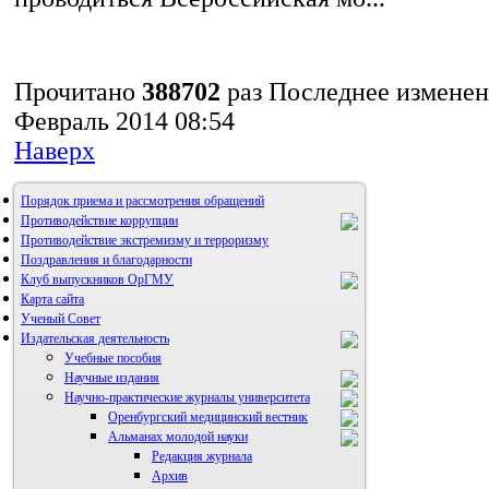
Прочитано
388702
раз
Последнее изменен
Февраль 2014 08:54
Наверх
Порядок приема и рассмотрения обращений
Противодействие коррупции
Противодействие экстремизму и терроризму
Поздравления и благодарности
Клуб выпускников ОрГМУ
Карта сайта
Ученый Совет
Издательская деятельность
Учебные пособия
Научные издания
Научно-практические журналы университета
Оренбургский медицинский вестник
Альманах молодой науки
Редакция журнала
Архив