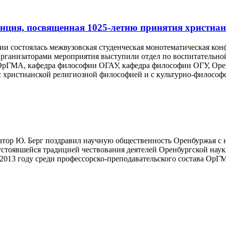
нция, посвященная 1025-летию принятия христиан
мии состоялась межвузовская студенческая монотематическая конф
рганизаторами мероприятия выступили отдел по воспитательной
ОрГМА, кафедра философии ОГАУ, кафедра философии ОГУ, Орен
 христианской религиозной философией и с культурно-философс
рнатор Ю. Берг поздравил научную общественность Оренбуржья 
устоявшейся традицией чествования деятелей Оренбургской нау
013 году среди профессорско-преподавательского состава ОрГМА 