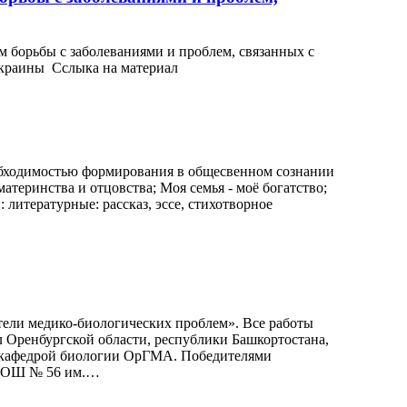
борьбы с заболеваниями и проблем, связанных с
Украины Сслыка на материал
еобходимостью формирования в общесвенном сознании
теринства и отцовства; Моя семья - моё богатство;
литературные: рассказ, эссе, стихотворное
тели медико-биологических проблем». Все работы
 Оренбургской области, республики Башкортостана,
с кафедрой биологии ОрГМА. Победителями
 «СОШ № 56 им.…