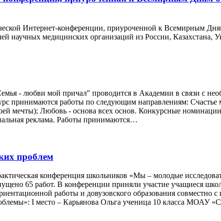
еской Интернет-конференции, приуроченной к Всемирным Дням 
лей научных медицинских организаций из России, Казахстана, 
"Семья - любви мой причал" проводится в Академии в связи с н
курс принимаются работы по следующим направлениям: Счастье ма
ей мечты); Любовь - основа всех основ. Конкурсные номинации: 
циальная реклама. Работы принимаются…
ких проблем
практическая конференция школьников «Мы – молодые исследова
ущено 65 работ. В конференции приняли участие учащиеся школ
ориентационной работы и довузовского образования совместно 
облемы»: Ι место – Карьянова Ольга ученица 10 класса МОАУ