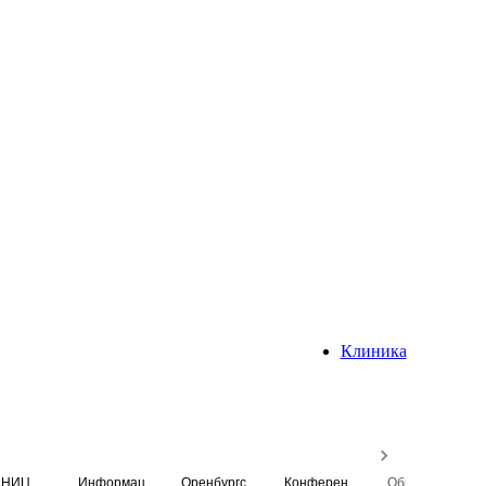
Клиника
НИЦ
Информационная система
Оренбургский медицинский вестник
Конференция
Образовательный центр истории Университета