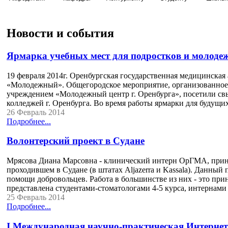
Новости и события
Ярмарка учебных мест для подростков и молоде
19 февраля 2014г. Оренбургская государственная медицинская
«Молодежный». Общегородское мероприятие, организованно
учреждением «Молодежный центр г. Оренбурга», посетили свы
колледжей г. Оренбурга. Во время работы ярмарки для будущи
26 Февраль 2014
Подробнее...
Волонтерский проект в Судане
Мрясова Диана Марсовна - клинический интерн ОрГМА, при
проходившем в Судане (в штатах Aljazerra и Kassala). Данны
помощи добровольцев. Работа в большинстве из них - это пр
представлена студентами-стоматологами 4-5 курса, интернами
25 Февраль 2014
Подробнее...
I Международная научно-практическая Интернет