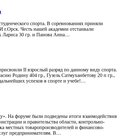
а
 студенческого спорта. В соревнованиях приняли
 г.Орск. Честь нашей академии отстаивали
ок Лариса 30 гр. и Панова Анна…
исвоили II взрослый разряд по данному виду спорта.
сию Родину 404 гр., Гузель Сатмуханбетову 20 п гр.,
 дальнейших успехов в спорте и учебе!…
оду». На форуме были подведены итоги взаимодействия
нистрации и правительства области, контрольно-
вка местных товаропроизводителей и финансово-
услуг предпринимателям. В…