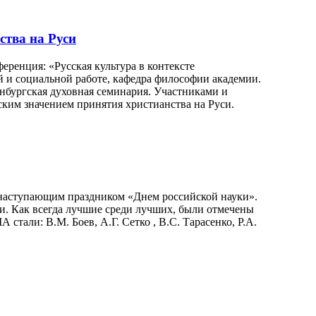
ства на Руси
еренция: «Русская культура в контексте
 и социальной работе, кафедра философии академии.
бургская духовная семинария. Участниками и
ким значением принятия христианства на Руси.
с наступающим праздником «Днем российской науки».
ки. Как всегда лучшие среди лучших, были отмечены
стали: В.М. Боев, А.Г. Сетко , В.С. Тарасенко, Р.А.