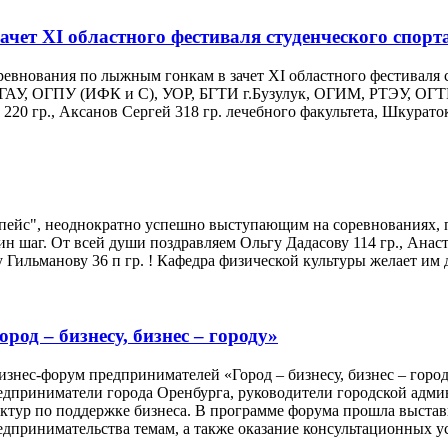
ет XI областного фестиваля студенческого спорт
оревнования по лыжным гонкам в зачет XI областного фестиваля
ГАУ, ОГПУ (ИФК и С), УОР, БГТИ г.Бузулук, ОГИМ, РТЭУ, ОГТИ
 220 гр., Аксанов Сергей 318 гр. лечебного факультета, Шкурат
ейс", неоднократно успешно выступающим на соревнованиях, пр
н шаг. От всей души поздравляем Ольгу Дадасову 114 гр., Анаста
у Гильманову 36 п гр. ! Кафедра физической культуры желает им
род – бизнесу, бизнес – городу»
изнес-форум предпринимателей «Город – бизнесу, бизнес – гор
предприниматели города Оренбурга, руководители городской адми
ктур по поддержке бизнеса. В программе форума прошла выста
едпринимательства темам, а также оказание консультационных 