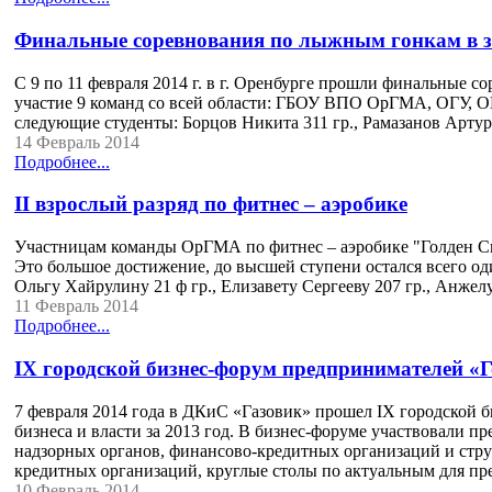
Финальные соревнования по лыжным гонкам в зач
С 9 по 11 февраля 2014 г. в г. Оренбурге прошли финальные с
участие 9 команд со всей области: ГБОУ ВПО ОрГМА, ОГУ, О
следующие студенты: Борцов Никита 311 гр., Рамазанов Артур
14 Февраль 2014
Подробнее...
II взрослый разряд по фитнес – аэробике
Участницам команды ОрГМА по фитнес – аэробике "Голден Сп
Это большое достижение, до высшей ступени остался всего оди
Ольгу Хайрулину 21 ф гр., Елизавету Сергееву 207 гр., Анжел
11 Февраль 2014
Подробнее...
IX городской бизнес-форум предпринимателей «Го
7 февраля 2014 года в ДКиС «Газовик» прошел IX городской б
бизнеса и власти за 2013 год. В бизнес-форуме участвовали 
надзорных органов, финансово-кредитных организаций и стру
кредитных организаций, круглые столы по актуальным для пр
10 Февраль 2014