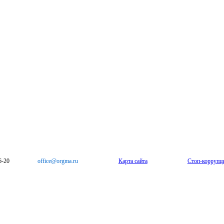
6-20
office@orgma.ru
Карта сайта
Стоп-коррупц