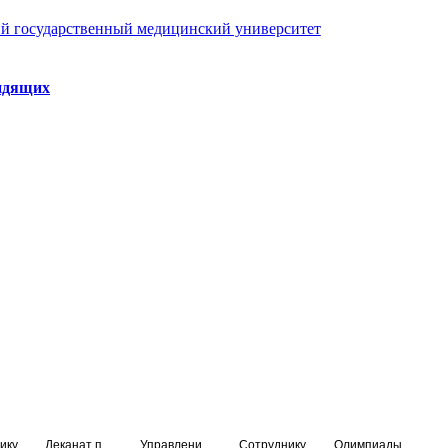
й государственный медицинский университет
идящих
ику
Деканат подготовки кадров высшей квалификации
Управление по НМО и региональному развитию здравоохранения
Сотруднику
Олимпиады