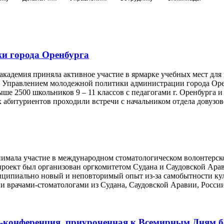
жи города Оренбурга
 академия приняла активное участие в ярмарке учебных мест дл
е Управлением молодежной политики администрации города Ор
ше 2500 школьников 9 – 11 классов с педагогами г. Оренбурга
х абитуриентов проходили встречи с начальником отдела довузо
нимала участие в международном стоматологическом волонте
й проект был организован оргкомитетом Судана и Саудовской А
инципиально новый и неповторимый опыт из-за самобытности кул
 и врачами-стоматологами из Судана, Саудовской Аравии, Росс
-конференция, приуроченная к Всемирным Дням б