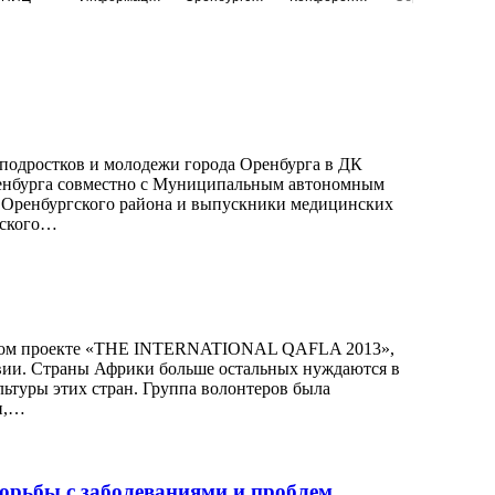
я подростков и молодежи города Оренбурга в ДК
енбурга совместно с Муниципальным автономным
 и Оренбургского района и выпускники медицинских
вского…
рском проекте «THE INTERNATIONAL QAFLA 2013»,
равии. Страны Африки больше остальных нуждаются в
ьтуры этих стран. Группа волонтеров была
ии,…
орьбы с заболеваниями и проблем,