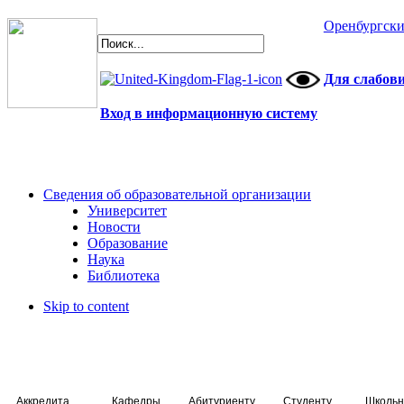
Оренбургски
Для слабов
Вход в информационную систему
Сведения об образовательной организации
Университет
Новости
Образование
Наука
Библиотека
Skip to content
Аккредитация специалистов
Кафедры
Абитуриенту
Студенту
Школьн