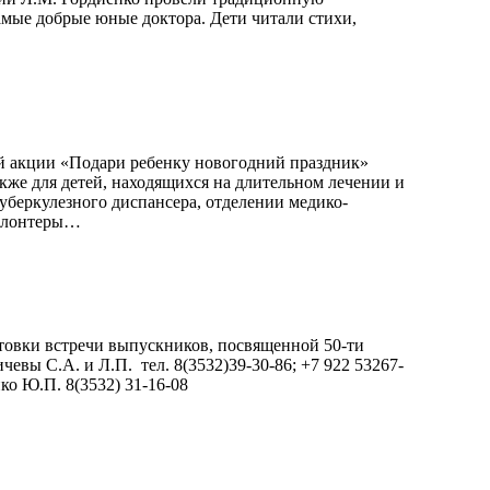
мые добрые юные доктора. Дети читали стихи,
ой акции «Подари ребенку новогодний праздник»
кже для детей, находящихся на длительном лечении и
беркулезного диспансера, отделении медико-
волонтеры…
товки встречи выпускников, посвященной 50-ти
евы С.А. и Л.П. тел. 8(3532)39-30-86; +7 922 53267-
ко Ю.П. 8(3532) 31-16-08