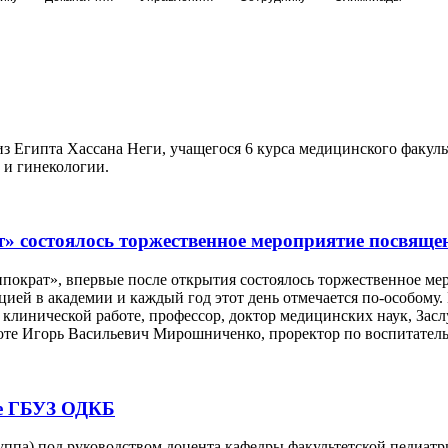
 из Египта Хассана Неги, учащегося 6 курса медицинского факул
 и гинекологии.
» состоялось торжественное мероприятие посвяще
иппократ», впервые после открытия состоялось торжественное м
цией в академии и каждый год этот день отмечается по-особому.
 клинической работе, профессор, доктор медицинских наук, З
аботе Игорь Васильевич Мирошниченко, проректор по воспитате
зе ГБУЗ ОДКБ
 группа) под руководством доцента кафедры факультетской педиа