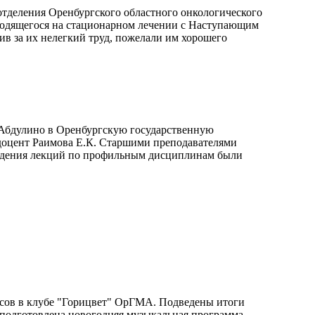
отделения Оренбургского областного онкологического
аходящегося на стационарном лечении с Наступающим
ив за их нелегкий труд, пожелали им хорошего
. Абдулино в Оренбургскую государственную
доцент Раимова Е.К. Старшими преподавателями
оведения лекций по профильным дисциплинам были
урсов в клубе "Горицвет" ОрГМА. Подведены итоги
 подготовлена новогодняя музыкальная программа