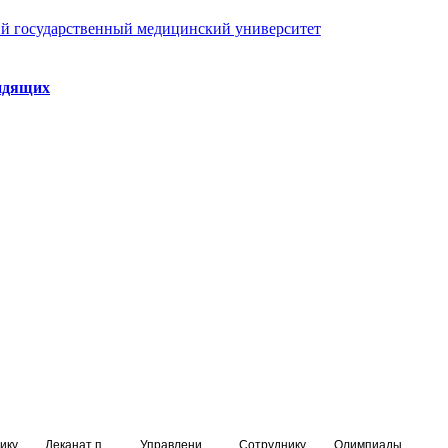
й государственный медицинский университет
идящих
ику
Деканат подготовки кадров высшей квалификации
Управление по НМО и региональному развитию здравоохранения
Сотруднику
Олимпиады