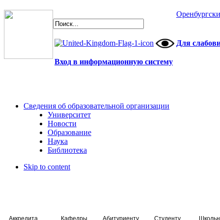
Оренбургски
Для слабов
Вход в информационную систему
Сведения об образовательной организации
Университет
Новости
Образование
Наука
Библиотека
Skip to content
Аккредитация специалистов
Кафедры
Абитуриенту
Студенту
Школьн