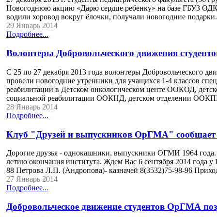
Новогоднюю акцию «Дарю сердце ребенку» на базе ГБУЗ ОДКБ
водили хоровод вокруг ёлочки, получали новогодние подарки
29 Январь 2014
Подробнее...
Волонтеры Добровольческого движения студент
С 25 по 27 декабря 2013 года волонтеры Добровольческого д
провели новогодние утренники для учащихся 1-4 классов спец
реабилитации в Детском онкологическом центе ООКОД, детско
социальной реабилитации ООКНД, детском отделении ООКПБ №
28 Январь 2014
Подробнее...
Клуб "Друзей и выпускников ОрГМА" сообщает 
Дорогие друзья - однокашники, выпускники ОГМИ 1964 года.
летию окончания института. Ждем Вас 6 сентября 2014 года у Г
88 Петрова Л.П. (Андропова)- казначей 8(3532)75-98-96 Приход
27 Январь 2014
Подробнее...
Добровольческое движение студентов ОрГМА по