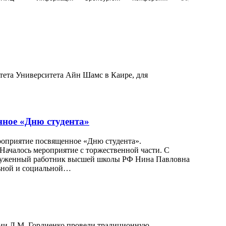
ьтета Университета Айн Шамс в Каире, для
нное «Дню студента»
ероприятие посвященное «Дню студента».
 Началось мероприятие с торжественной части. С
аслуженный работник высшей школы РФ Нина Павловна
льной и социальной…
трии Л.М. Гордиенко провели традиционную