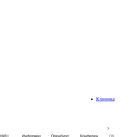
Клиника
НИЦ
Информационная система
Оренбургский медицинский вестник
Конференция
Образовательный центр истории Университета