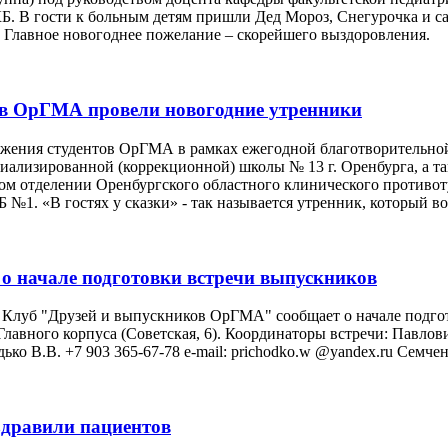
. В гости к больным детям пришли Дед Мороз, Снегурочка и са
. Главное новогоднее пожелание – скорейшего выздоровления.
ов ОрГМА провели новогодние утренники
вижения студентов ОрГМА в рамках ежегодной благотворительн
иализированной (коррекционной) школы № 13 г. Оренбурга, а та
м отделении Оренбургского областного клинического противоту
1. «В гостях у сказки» - так называется утренник, который 
о начале подготовки встречи выпускников
 Клуб "Друзей и выпускников ОрГМА" сообщает о начале подго
лавного корпуса (Советская, 6). Координаторы встречи: Павлович
ько В.В. +7 903 365-67-78 е-mail: prichodko.w @yandex.ru Семчен
здравили пациентов