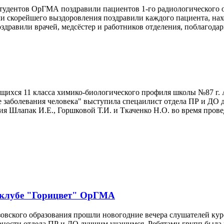
студентов ОрГМА поздравили пациентов 1-го радиологического 
ми скорейшего выздоровления поздравили каждого пациента, н
дравили врачей, медсёстер и работников отделения, поблагодар
 учащихся 11 класса химико-биологического профиля школы №87 г
заболевания человека" выступила спецаилист отдела ПР и ДО 
ия Шлапак И.Е., Горшковой Т.И. и Ткаченко Н.О. во время пр
в клубе "Горицвет" ОрГМА
узовского образования прошли новогодние вечера слушателей к
арности отдела ПР и ДО лучшим учащимся. Ребятами групп была