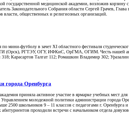
кой государственной медицинской академии, возложив корзину 
атель Законодательного Собрания области Сергей Грачев, Глав
в власти, общественных и религиозных организаций.
ия по мини-футболу в зачет XI областного фестиваля студенчес
ТИ (Орск), РГТЭУ, ОГУ, ИФКиС, ОрГМА, ОГИМ. Честь нашей ака
 318; Карасартов Талгат 112; Ромашкин Владимир 302; Уразалин
жи города Оренбурга
 академия приняла активное участие в ярмарке учебных мест дл
е Управлением молодежной политики администрации города Ор
ше 2500 школьников 9 – 11 классов с педагогами г. Оренбурга
х абитуриентов проходили встречи с начальником отдела довузо