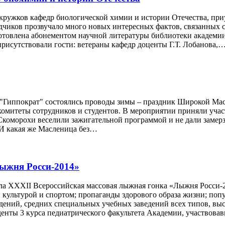
ых кружков кафедр биологической химии и истории Отечества, 
дчиков прозвучало много новых интересных фактов, связанных с
отовлена абонементом научной литературы библиотеки академии
 присутствовали гости: ветераны кафедр доценты Г.Т. Лобанова,
ра "Гиппократ" состоялись проводы зимы – праздник Широкой Ма
омитеты сотрудников и студентов. В мероприятии приняли учас
Скоморохи веселили зажигательной программой и не дали замерз
. И какая же Масленица без…
ыжня Росси-2014»
шла XXXII Всероссийская массовая лыжная гонка «Лыжня Росси-2
 культурой и спортом; пропаганды здорового образа жизни; поп
ений, средних специальных учебных заведений всех типов, вы
денты 3 курса педиатрического факультета Академии, участвов