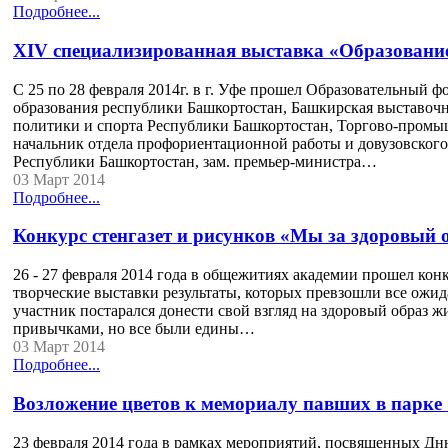
Подробнее...
XΙV специализированная выставка «Образование
С 25 по 28 февраля 2014г. в г. Уфе прошел Образовательный 
образования республики Башкортостан, Башкирская выставоч
политики и спорта Республики Башкортостан, Торгово-промы
начальник отдела профориентационной работы и довузовского 
Республики Башкортостан, зам. премьер-министра…
03 Март 2014
Подробнее...
Конкурс стенгазет и рисунков «Мы за здоровый 
26 - 27 февраля 2014 года в общежитиях академии прошел ко
творческие выставки результаты, которых превзошли все ожи
участник постарался донести свой взгляд на здоровый образ ж
привычками, но все были едины…
03 Март 2014
Подробнее...
Возложение цветов к мемориалу павших в парке
23 февраля 2014 года в рамках мероприятий, посвященных Дн