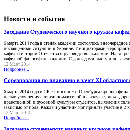
Новости и события
Заседание Студенческого научного кружка кафе
6 марта 2014 года в стенах академии состоялось внеочередное
посвященный ситуации в Украине. Инициаторами мероприятия
кафедра истории Отечества и руководство академии. На встр
кафедрой философии академии. С докладами выступили заве
12 Март 2014
Подробнее...
Cоревнования по плаванию в зачет XI областног
6 марта 2014 года в СК «Пингвин» г. Оренбурга прошли финал
целью улучшения спортивно-массовой и физкультурно-оздоро
нравственной и духовной культуры студентов, выявления силь
зависимо от пола. Каждый участник мог принять участие в 2
12 Март 2014
Подробнее...
Заседание студенческих научных кружков кафедр