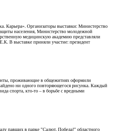
ука. Карьера». Организаторы выставки: Министерство
 защиты населения, Министерство молодежной
дарственную медицинскую академию представляли
Е.К. В выставке приняли участие: президент
туденты, проживающие в общежитиях оформили
 найдено ни одного повторяющегося рисунка. Каждый
ида спорта, кто-то – в борьбе с вредными
алу павших в парке "Салют, Победа!" областного