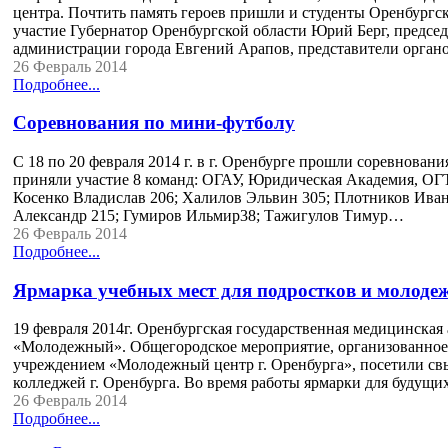
центра. Почтить память героев пришли и студенты Оренбургс
участие Губернатор Оренбургской области Юрий Берг, председ
администрации города Евгений Арапов, представители органо
26 Февраль 2014
Подробнее...
Соревнования по мини-футболу
С 18 по 20 февраля 2014 г. в г. Оренбурге прошли соревнован
приняли участие 8 команд: ОГАУ, Юридическая Академия, ОГ
Косенко Владислав 206; Халилов Эльвин 305; Плотников Иван
Александр 215; Гумиров Ильмир38; Тажигулов Тимур…
26 Февраль 2014
Подробнее...
Ярмарка учебных мест для подростков и молоде
19 февраля 2014г. Оренбургская государственная медицинская
«Молодежный». Общегородское мероприятие, организованно
учреждением «Молодежный центр г. Оренбурга», посетили свы
колледжей г. Оренбурга. Во время работы ярмарки для будущи
26 Февраль 2014
Подробнее...