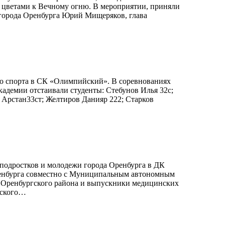
с цветами к Вечному огню. В мероприятии, приняли
а города Оренбурга Юрий Мищеряков, глава
кого спорта в СК «Олимпийский». В соревнованиях
демии отстаивали студенты: Стебунов Илья 32с;
 Арстан33ст; Желтиров Данияр 222; Старков
я подростков и молодежи города Оренбурга в ДК
енбурга совместно с Муниципальным автономным
 и Оренбургского района и выпускники медицинских
вского…