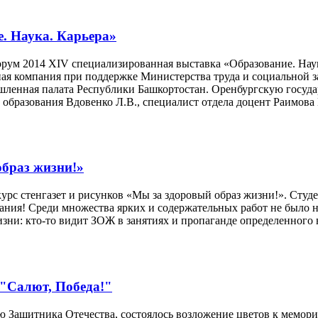
. Наука. Карьера»
форум 2014 XΙV специализированная выставка «Образование. На
ная компания при поддержке Министерства труда и социальной
шленная палата Республики Башкортостан. Оренбургскую госу
образования Вдовенко Л.В., специалист отдела доцент Раимова 
образ жизни!»
нкурс стенгазет и рисунков «Мы за здоровый образ жизни!». С
дания! Среди множества ярких и содержательных работ не было
изни: кто-то видит ЗОЖ в занятиях и пропаганде определенного в
 "Салют, Победа!"
ю Защитника Отечества, состоялось возложение цветов к мемори