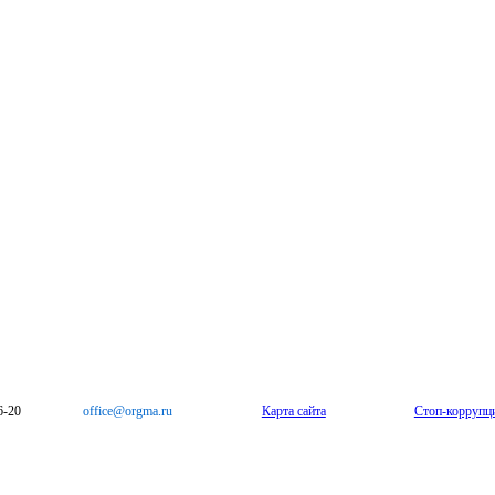
6-20
office@orgma.ru
Карта сайта
Стоп-коррупц