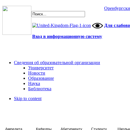
Оренбургски
Для слабов
Вход в информационную систему
Сведения об образовательной организации
Университет
Новости
Образование
Наука
Библиотека
Skip to content
Аккредитация специалистов
Кафедры
Абитуриенту
Студенту
Школьн