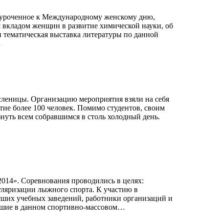
приуроченное к Международному женскому дню,
 вкладом женщин в развитие химической науки, об
 тематическая выставка литературы по данной
…
сленицы. Организацию мероприятия взяли на себя
тие более 100 человек. Помимо студентов, своим
нуть всем собравшимся в столь холодный день.
014». Соревнования проводились в целях:
уляризации лыжного спорта. К участию в
сших учебных заведений, работники организаций и
авшие в данном спортивно-массовом…