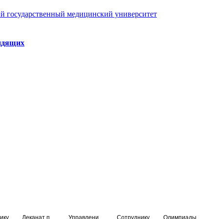
й государственный медицинский университет
идящих
ику
Деканат подготовки кадров высшей квалификации
Управление по НМО и региональному развитию здравоохранения
Сотруднику
Олимпиады