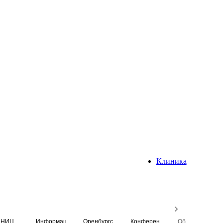
Клиника
НИЦ
Информационная система
Оренбургский медицинский вестник
Конференция
Образовательный центр истории Университета