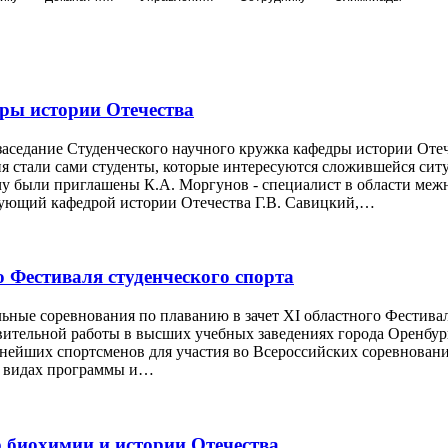
дры истории Отечества
 заседание Студенческого научного кружка кафедры истории Отеч
 стали сами студенты, которые интересуются сложившейся сит
ечу были приглашены К.А. Моргунов - специалист в области м
дующий кафедрой истории Отечества Г.В. Савицкий,…
о Фестиваля студенческого спорта
ьные соревнования по плаванию в зачет XI областного Фестивал
вительной работы в высших учебных заведениях города Оренбур
нейших спортсменов для участия во Всероссийских соревнования
-х видах программы и…
 биохимии и истории Отечества