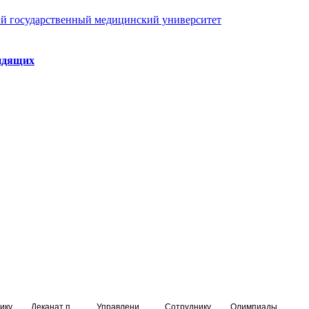
й государственный медицинский университет
идящих
ику
Деканат подготовки кадров высшей квалификации
Управление по НМО и региональному развитию здравоохранения
Сотруднику
Олимпиады