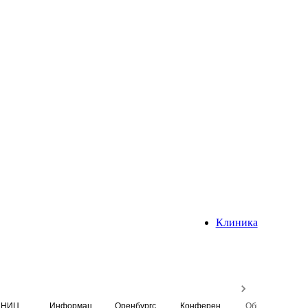
Клиника
НИЦ
Информационная система
Оренбургский медицинский вестник
Конференция
Образовательный центр истории Университета