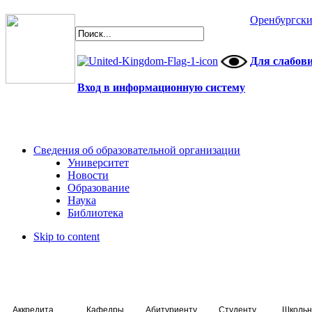
Оренбургски
Для слабов
Вход в информационную систему
Сведения об образовательной организации
Университет
Новости
Образование
Наука
Библиотека
Skip to content
Аккредитация специалистов
Кафедры
Абитуриенту
Студенту
Школьн