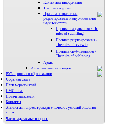
Контактная информация
Тематика журнала
Правила направления,
рецензирования и опубликования
научных статей
Правила направления / The
rules of submitting
Правила рецензирования /
The rules of reviewing
Правила опубликования /
The rules of publishing
Архив
Альманах молодой науки
ВУЗ здорового образа жизни
Редакция журнала
Обратная связь
План мероприятий
СМИ о нас
Подача заявлений
Контакты
Анкеты для опроса граждан о качестве условий оказания
услуг
Часто задаваемые вопросы
Фотогалерея
Форум «Репродуктивное здоровье»