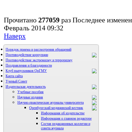
Прочитано
277059
раз
Последнее изменен
Февраль 2014 09:32
Наверх
Порядок приема и рассмотрения обращений
Противодействие коррупции
Противодействие экстремизму и терроризму
Поздравления и благодарности
Клуб выпускников ОрГМУ
Карта сайта
Ученый Совет
Издательская деятельность
Учебные пособия
Научные издания
Научно-практические журналы университета
Оренбургский медицинский вестник
Информация об издательстве
Информация о главном редакторе
Состав редакционных коллегии и
совета журнала