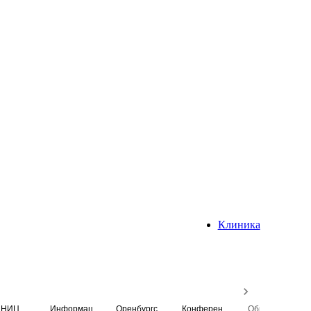
Клиника
НИЦ
Информационная система
Оренбургский медицинский вестник
Конференция
Образовательный центр истории Университета