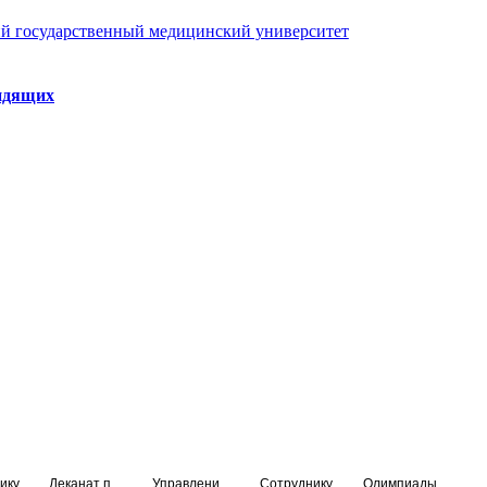
й государственный медицинский университет
идящих
ику
Деканат подготовки кадров высшей квалификации
Управление по НМО и региональному развитию здравоохранения
Сотруднику
Олимпиады