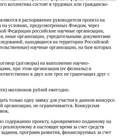
ого коллектива состоят в трудовых или гражданско-
вляются в распоряжение руководителя проекта на
са на условиях, предусмотренных Фондом, через
кой Федерации российские научные организации,
ия, иные организации, учредительными документами
ледований, находящиеся на территории Российской
льственные) научные организации, на базе которых
договор (договоры) на выполнение научно-
цами, при этом организация (ее филиалы) и
ответственно в двух или трех не граничащих друг с
цати) миллионов рублей ежегодно.
ать только одну заявку для участия в данном конкурсе.
ой организации, не ограничивается. Конкурсная
вок.
 по содержанию проекту, одновременно поданному на
реализуемому в настоящее время за счет средств
задания, программ развития, финансируемых за счет