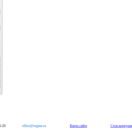
6-20
office@orgma.ru
Карта сайта
Стоп-коррупц