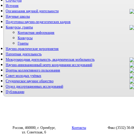
Структура
История
Организация научной деятельности
Научные школы
Подготовка научно-педагогических кадров
Конкурсы, гранты
Контактная информация
Конкурсы
Гранты
Научно-практические мероприятия
Патентная деятельность
Международная деятельность, академическая мобильность
Научно-инновационный центр координации исследований
Центры коллективного пользования
НИИ микрохирургии и клинической анатомии
Совет молодых учёных
Студенческое научное общество
Отдел диссертационных исследований
Публикации
Россия, 460000, г. Оренбург,
Контакты
Факс:(3532) 50-0
ул. Советская, 6