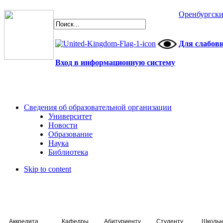
Оренбургски
Для слабов
Вход в информационную систему
Сведения об образовательной организации
Университет
Новости
Образование
Наука
Библиотека
Skip to content
Аккредитация специалистов
Кафедры
Абитуриенту
Студенту
Школьн